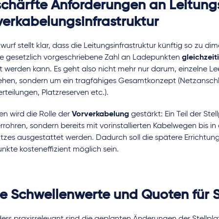
schärfte Anforderungen an Leitung
verkabelungsinfrastruktur
wurf stellt klar, dass die Leitungsinfrastruktur künftig so zu dim
ie gesetzlich vorgeschriebene Zahl an Ladepunkten
gleichzeit
 werden kann. Es geht also nicht mehr nur darum, einzelne Le
ehen, sondern um ein tragfähiges Gesamtkonzept (Netzanschl
rteilungen, Platzreserven etc.).
n wird die Rolle der
Vorverkabelung
gestärkt: Ein Teil der Stell
rrohren, sondern bereits mit vorinstallierten Kabelwegen bis i
atzes ausgestattet werden. Dadurch soll die spätere Errichtung
kte kosteneffizient möglich sein.
e Schwellenwerte und Quoten für S