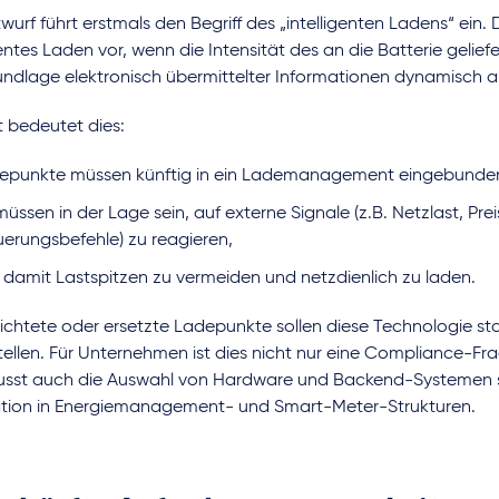
wurf führt erstmals den Begriff des „intelligenten Ladens“ ein.
gentes Laden vor, wenn die Intensität des an die Batterie gelie
undlage elektronisch übermittelter Informationen dynamisch a
t bedeutet dies:
epunkte müssen künftig in ein Lademanagement eingebunde
müssen in der Lage sein, auf externe Signale (z.B. Netzlast, Prei
uerungsbefehle) zu reagieren,
 damit Lastspitzen zu vermeiden und netzdienlich zu laden.
richtete oder ersetzte Ladepunkte sollen diese Technologie 
tellen. Für Unternehmen ist dies nicht nur eine Compliance-Fr
lusst auch die Auswahl von Hardware und Backend-Systemen 
ation in Energiemanagement- und Smart-Meter-Strukturen.