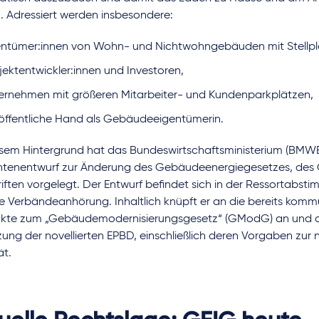
. Adressiert werden insbesondere:
entümer:innen von Wohn- und Nichtwohngebäuden mit Stellpl
jektentwickler:innen und Investoren,
ernehmen mit größeren Mitarbeiter- und Kundenparkplätzen,
 öffentliche Hand als Gebäudeeigentümerin.
esem Hintergrund hat das Bundeswirtschaftsministerium (BMWE
ntenentwurf zur Änderung des Gebäudeenergiegesetzes, des 
iften vorgelegt. Der Entwurf befindet sich in der Ressortabsti
ie Verbändeanhörung. Inhaltlich knüpft er an die bereits komm
kte zum „Gebäudemodernisierungsgesetz“ (GModG) an und d
ung der novellierten EPBD, einschließlich deren Vorgaben zur 
ät.