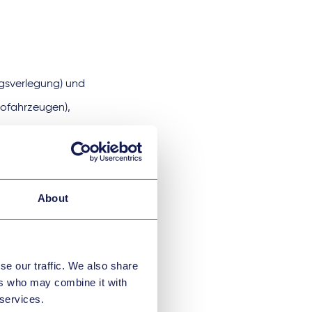
ngsverlegung) und
rofahrzeugen),
About
mte Konstellationen
nd Ausnahmen
se our traffic. We also share
ers who may combine it with
 services.
 können mit