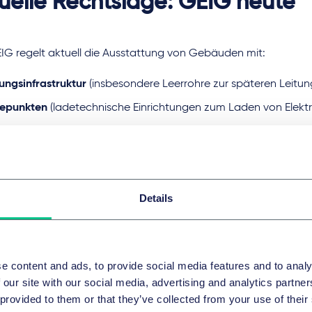
uelle Rechtslage: GEIG heute
IG regelt aktuell die Ausstattung von Gebäuden mit:
tungsinfrastruktur
(insbesondere Leerrohre zur späteren Leitu
epunkten
(ladetechnische Einrichtungen zum Laden von Elekt
pft die Pflichten an:
 Gebäudetyp (Wohn- vs. Nichtwohngebäude),
 Anlass (Neubau oder „größere Renovierung“) sowie
Details
Anzahl der Stellplätze an.
t der Pflichten ist regelmäßig die Eigentümerseite. Für bestim
überwiegend selbst genutzte Nichtwohngebäude von KMU) si
e content and ads, to provide social media features and to analy
ehen.
 our site with our social media, advertising and analytics partn
 provided to them or that they’ve collected from your use of their
ert werden die Vorgaben durch Bußgeldtatbestände; Verstöße