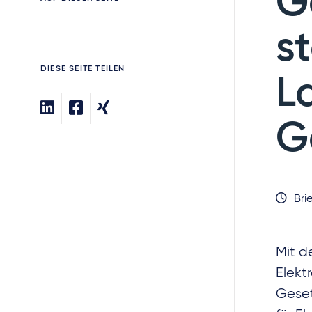
G
s
DIESE SEITE TEILEN
L
G
Brie
Mit d
Elekt
Geset