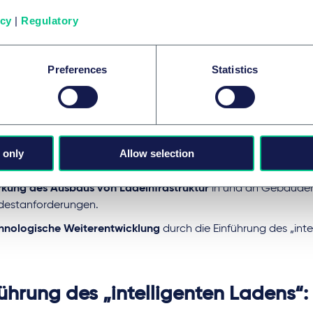
dlichen Geldbußen geahndet werden.
icy
|
Regulatory
Preferences
Statistics
lante Novelle: Was soll sich ä
G-Novelle verfolgt im Kern drei Ziele:
 only
Allow selection
etzung der neuen EPBD-Vorgaben
, insbesondere zur nachhal
rkung des Ausbaus von Ladeinfrastruktur
in und an Gebäuden
destanforderungen.
hnologische Weiterentwicklung
durch die Einführung des „inte
ührung des „intelligenten Ladens“: