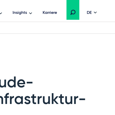
Insights
Karriere
DE
äude-
nfrastruktur-