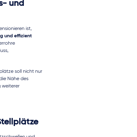
s- und
ensionieren ist,
ig und effizient
errohre
uss,
plätze soll nicht nur
n die Nähe des
 weiterer
tellplätze