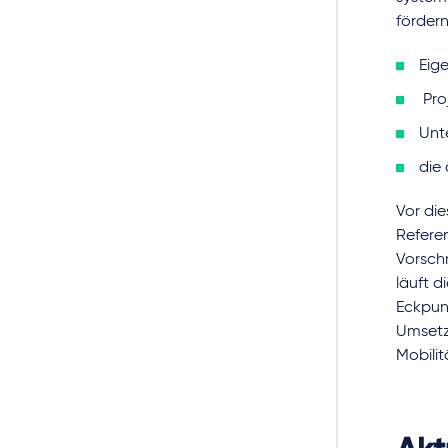
fördern
Eig
Pro
Unt
die
Vor di
Refere
Vorschr
läuft d
Eckpun
Umsetz
Mobilit