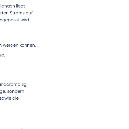
 Danach liegt
ferten Stroms auf
ngepasst wird.
n werden können,
se,
standardmäßig
age, sondern
sowie die