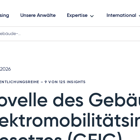
sing
Unsere Anwälte
Expertise
International
Gebäude-…
 2026
ENTLICHUNGSREIHE
– 9 VON 125 INSIGHTS
ovelle des Geb
lektromobilitätsi