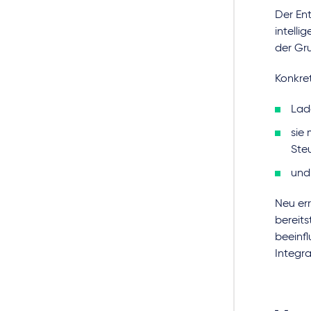
Der Ent
intelli
der Gr
Konkre
Lad
sie 
Ste
und
Neu er
bereits
beeinf
Integr