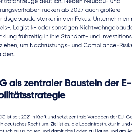
lektrofahrzeuge deutlich. Neben Neubau- und
rungsvorhaben rücken ab 2027 auch größere
ndsgebäude stärker in den Fokus. Unternehmen m
ls-, Logistik- oder sonstigen Nichtwohngebäuden
cklung frühzeitig in ihre Standort- und Investitio
ziehen, um Nachrüstungs- und Compliance-Risik
iden.
G als zentraler Baustein der E-
ilitätsstrategie
G ist seit 2021 in Kraft und setzt zentrale Vorgaben der EU-G
in deutsches Recht um. Ziel ist es, die Ladeinfrastruktur in u
atisch auszubauen und damit das Laden zu Hause und am Arb