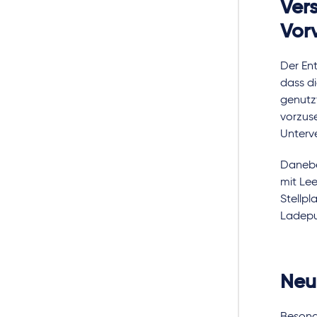
Ver
Vor
Der Ent
dass d
genutzt
vorzus
Unterve
Danebe
mit Lee
Stellpl
Ladepun
Neu