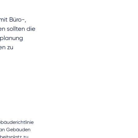
it Büro-,
 sollten die
nsplanung
en zu
ebäuderichtlinie
nd an Gebäuden
eitsplatz zu