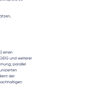
ätzen,
) einen
GEIG und weiterer
mmung; parallel
unizierten
ient der
nachhaltigen