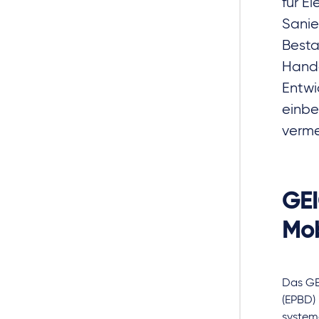
für E
Sanie
Besta
Hande
Entwi
einbe
verme
GEI
Mob
Das GEI
(EPBD) 
system