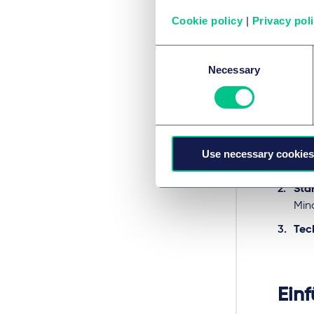
empfin
Cookie policy
|
Privacy pol
Consent
Necessary
Selection
Gep
Die GEI
Use necessary cookies
Ums
Stä
Min
Tec
Einf