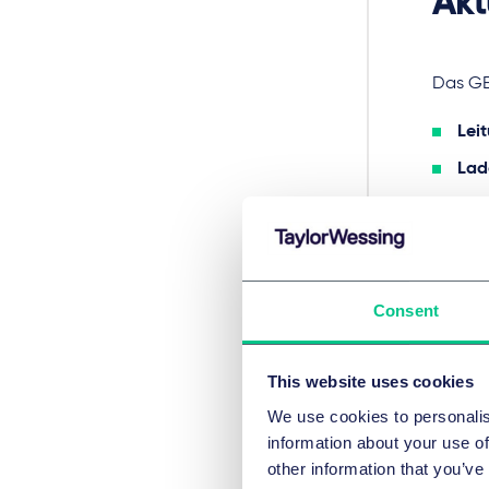
Akt
Das GE
Lei
Lad
und knü
den
den
Consent
die 
This website uses cookies
Adressa
(u.a. 
We use cookies to personalis
vorges
information about your use of
other information that you’ve
Flanki