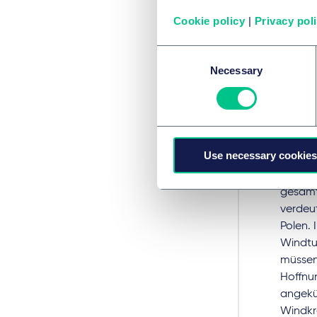
deutli
Cookie policy
|
Privacy pol
aus, d
die ge
Consent
Necessary
Selection
Onshor
Tageso
Entwick
durchf
Insges
Use necessary cookies
38,7 T
waren 
gesamt
verdeu
Polen.
Windtu
müssen,
Hoffnu
angekü
Windkra