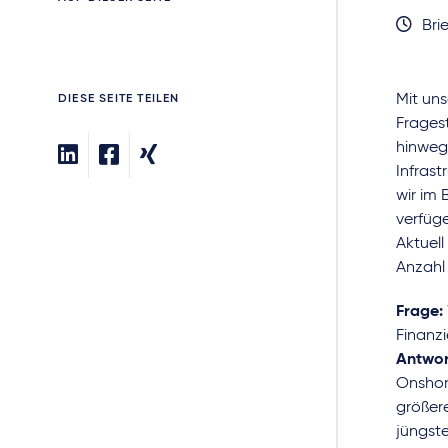
Brie
Mit un
DIESE SEITE TEILEN
Frages
hinweg
Infrast
wir im
verfüge
Aktuell
Anzahl
Frage:
Finanz
Antwor
Onshore
größere
jüngst