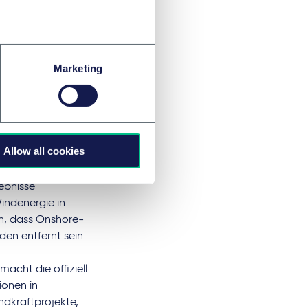
ehen jedoch davon
hrgeizigen Ziele
beln werden.
Marketing
uf der
n Investoren und
 Anfang Juni 2021
olaranlagen.
s sind 68 % der
Allow all cookies
er Kapazität
ngsrunde ging die
ebnisse
indenergie in
en, dass Onshore-
en entfernt sein
cht die offiziell
ionen in
ndkraftprojekte,