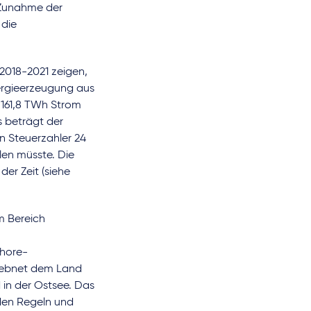
e Zunahme der
 die
 2018-2021 zeigen,
nergieerzeugung aus
161,8 TWh Strom
s beträgt der
n Steuerzahler 24
len müsste. Die
er Zeit (siehe
m Bereich
shore-
d ebnet dem Land
in der Ostsee. Das
 den Regeln und