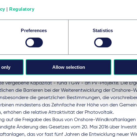
ch steigendes Interesse von Entwicklern und Investoren. Wir g
icy
|
Regulatory
ass das Gesetz und die Bemühungen zur Verwirklichung seiner e
samte Windlieferkette in den polnischen Küstenregionen ankur
Preferences
Statistics
e-Wind- und Solarenergie stehen auch in Polen zunehmend a
rdnung, und wir sehen auch hier ein wachsendes Interesse vo
lern an Projekten. Bei der ersten von zwei Auktionen, die ERO
ührte, entfielen rund 1,2 GW der zugewiesenen Kapazität auf S
amt wurden rund 24,7 TWh Strom unter Vertrag genommen, da
 only
Allow selection
Wh, die die ERO voraussichtlich vergeben wird. Rund 300 MW d
für Windkraftprojekte vorgesehen. In der zweiten Ausschreibu
e vergebene Kapazität - rund 1 GW - an PV-Projekte. Die Erg
tlichen die Barrieren bei der Weiterentwicklung der Onshore-W
 Insbesondere die gesetzlichen Bestimmungen, die vorschreib
rbinen mindestens das Zehnfache ihrer Höhe von den Gemeind
 erhöhen die relative Attraktivität der Photovoltaik.
ng auf die Freigabe des Baus von Onshore-Windkraftanlagen ma
ndigte Änderung des Gesetzes vom 20. Mai 2016 über Investit
ftanlagen, das vor fast fünf Jahren die Entwicklung neuer Wi