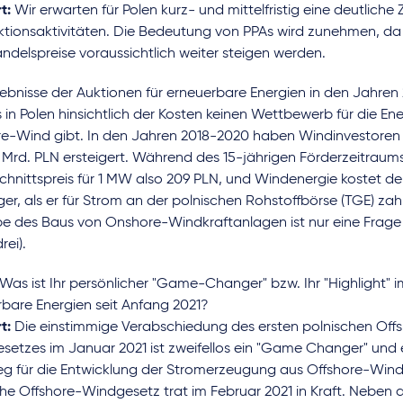
t:
Wir erwarten für Polen kurz- und mittelfristig eine deutlich
ktionsaktivitäten. Die Bedeutung von PPAs wird zunehmen, da
delspreise voraussichtlich weiter steigen werden.
ebnisse der Auktionen für erneuerbare Energien in den Jahren
 in Polen hinsichtlich der Kosten keinen Wettbewerb für die E
e-Wind gibt. In den Jahren 2018-2020 haben Windinvestoren 
9 Mrd. PLN ersteigert. Während des 15-jährigen Förderzeitraum
hnittspreis für 1 MW also 209 PLN, und Windenergie kostet de
er, als er für Strom an der polnischen Rohstoffbörse (TGE) zah
e des Baus von Onshore-Windkraftanlagen ist nur eine Frage d
rei).
Was ist Ihr persönlicher "Game-Changer" bzw. Ihr "Highlight" i
rbare Energien seit Anfang 2021?
t:
Die einstimmige Verabschiedung des ersten polnischen Off
setzes im Januar 2021 ist zweifellos ein "Game Changer" un
g für die Entwicklung der Stromerzeugung aus Offshore-Wind 
che Offshore-Windgesetz trat im Februar 2021 in Kraft. Neben