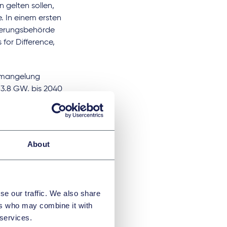
n gelten sollen,
. In einem ersten
lierungsbehörde
 for Difference,
Ermangelung
 3,8 GW, bis 2040
ürde das Land zum
um machen. Bereits
 vorgelegt, wie es
 Kommission
About
gste Triebkraft für
nd auf fossilen
ichere
se our traffic. We also share
ers who may combine it with
-
 services.
zfristig ein