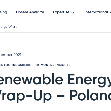
sing
Unsere Anwälte
Expertise
International
nergy Wra…
ptember 2021
ENTLICHUNGSREIHE
– 116 VON 125 INSIGHTS
enewable Energ
rap-Up – Polan