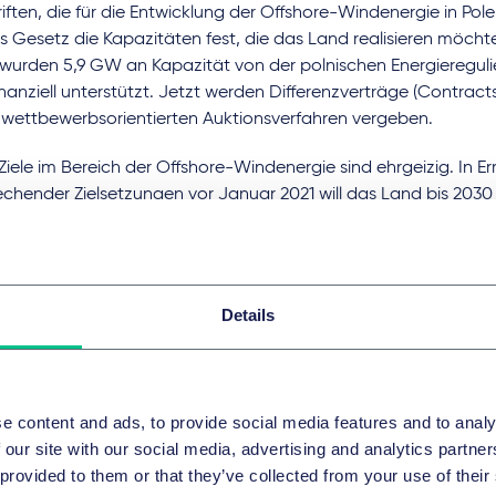
iften, die für die Entwicklung der Offshore-Windenergie in Pole
s Gesetz die Kapazitäten fest, die das Land realisieren möchte
t wurden 5,9 GW an Kapazität von der polnischen Energieregu
inanziell unterstützt. Jetzt werden Differenzverträge (Contracts
n wettbewerbsorientierten Auktionsverfahren vergeben.
Ziele im Bereich der Offshore-Windenergie sind ehrgeizig. In 
chender Zielsetzungen vor Januar 2021 will das Land bis 2030
und bis 2050 28 GW installieren. Das Erreichen dieses Ziels w
den Akteur im Bereich der Offshore-Windenergie im Ostseera
t Polen seinen Nationalen Energie- und Klimaplan 2030 (NECP)
18 verabschiedete Governance-Verordnung der Europäischen
Details
t. Im polnischen NECP wird die Offshore-Windenergie als wichti
stellung des Energiemixes des Landes von einer noch weitgehe
toffen basierenden Energieversorgung auf eine umweltfreundl
eversorgung genannt.
e content and ads, to provide social media features and to analy
 our site with our social media, advertising and analytics partn
hen davon aus, dass das Gesetz die Entwicklung der Offshore
 provided to them or that they’ve collected from your use of their
omerzeugung deutlich ankurbeln wird und wir sehen bereits kur