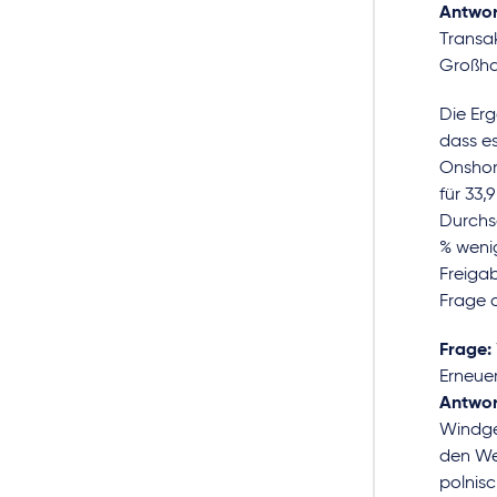
Antwor
Transa
Großhan
Die Erg
dass es
Onshor
für 33,
Durchsc
% wenig
Freigab
Frage d
Frage:
Erneue
Antwor
Windge
den We
polnis