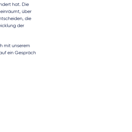
ndert hat. Die
einräumt, über
tscheiden, die
wicklung der
ch mit unserem
 auf ein Gespräch