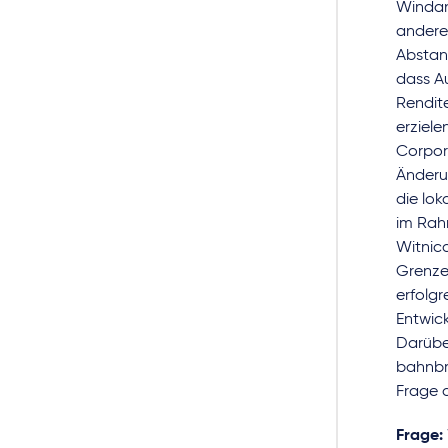
Windan
anderem
Abstan
dass Au
Rendit
erziel
Corpor
Änderun
die lo
im Rah
Witnic
Grenze
erfolgr
Entwick
Darübe
bahnbr
Frage d
Frage: