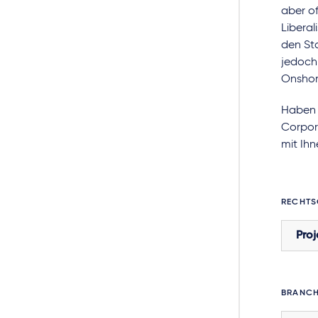
aber of
Libera
den St
jedoch 
Onshor
Haben S
Corpora
mit Ihn
RECHTS
Proj
BRANC