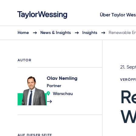
Über Taylor Wes
Home
News & Insights
Insights
Renewable E
AUTOR
21. Se
Olav Nemling
VERÖFF
Partner
R
Warschau
W
AUF DIESER SEITE