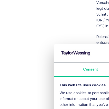
Vorschr
legt da
Schrit
(URE) f
CfD) i
Polens 
entspre
10 GW 
führen
2019 ha
die 20
Consent
verlang
die Um
Brenns
This website uses cookies
Energi
We use cookies to personalis
information about your use of
Wir ge
other information that you’ve
Windstr