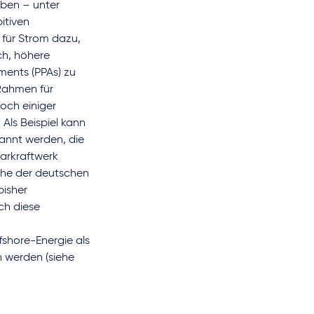
aben – unter
itiven
 für Strom dazu,
ch, höhere
ents (PPAs) zu
 Rahmen für
och einiger
Als Beispiel kann
annt werden, die
arkraftwerk
Nähe der deutschen
bisher
ich diese
fshore-Energie als
 werden (siehe