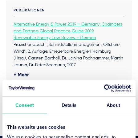
PUBLIKATIONEN
Alternative Energy & Power 2019 – Germany; Chambers
and Partners Global Practice Guide 2019
Renewable Energy Law Review - German
Praxishandbuch „Schnittstellenmanagement Offshore
Wind“, 2. Auflage, Erneuerbare Energien Hamburg
(Hrsg.), Carsten Bartholl, Dr. Janina Pochhammer, Martin
Launer, Dr. Peter Seemann, 2017
National and International Finance Investors:
Mehr
Acquisition of various wind park projects and wind park
portfolios, photo-voltaic projects, biogas projects etc
Banks: Financing of various national and international
FREMDSPRACHEN
wind park projects
Consent
Details
About
Energy generators: Acquisition of various wind park
Englisch
Französisch
projects and wind park portfolios
Film and TV Producers, Publishers, Media Companies:
Advising on diverse transactions in Germany and
This website uses cookies
overseas
We use cookies to personalise content and ads, to