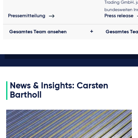
Trading GmbH. ju
bundesweiten In
Pressemitteilung
Press release
der Bundesnetza
dieses innovative
Gesamtes Team ansehen
Gesamtes Te
wird der Strom ü
sowie ein sogen
Agreement (PPA)
der MVV Trading
Projekt und PPA-
Hamburger CEE 
News & Insights: Carsten
Bartholl