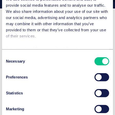
provide social media features and to analyse our traffic.
We also share information about your use of our site with
our social media, advertising and analytics partners who
Awards
may combine it with other information that you’ve
provided to them or that they’ve collected from your use
of their services.
JUVE 2026/2027
Featured
Cookie policy
|
Privacy policy
|
Regulatory
Details
Consent
Necessary
Selection
The Best Lawyers™ in Deutschland 2026
Preferences
Details
Statistics
Legal 500 2026
Marketing