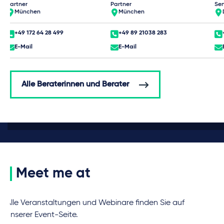
Partner
Partner
Sen
München
München
+49 172 64 28 499
+49 89 21038 283
E-Mail
E-Mail
Alle Beraterinnen und Berater
Meet me at
Alle Veranstaltungen und Webinare finden Sie auf
unserer Event-Seite.