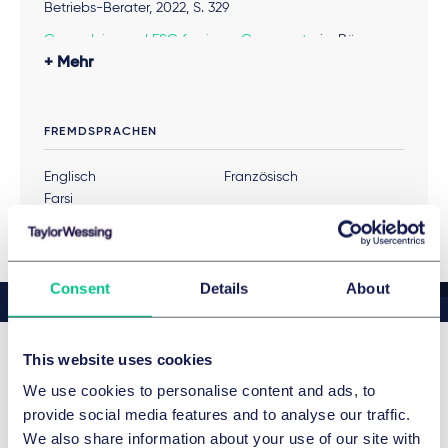
Betriebs-Berater, 2022, S. 329
Coronakrise und ESG forcieren Carve-outs
, in: Börsen-
Zeitung, 01/2022
Mehr
Anti-Geldwäsche-Compliance in der deutschen
Industrie – Eine Übersicht zu den
FREMDSPRACHEN
geldwäscherechtlichen Pflichten privilegierter
Güterhändler unter Berücksichtigung der neuen GWG-
Englisch
Französisch
Regelungen, in: Corporate Compliance Zeitschrift,
Farsi
01/2021
US-Sanktionen gegen Venezuela reichen weit, in:
Börsen-Zeitung, 01/2020
Consent
Details
About
US-Sanktionen – ein unauflösbares Dilemma?, in:
Börsen-Zeitung, 06/2018
This website uses cookies
Iran: Was deutsche Unternehmen in Iran jetzt beachten
Awards
We use cookies to personalise content and ads, to
sollten, in: manager magazin, 05/2018
provide social media features and to analyse our traffic.
Alternative Zahlungswege im Iran-Geschäft gesucht -
We also share information about your use of our site with
The Best Lawyers™ in Deutschland 2026
Featured