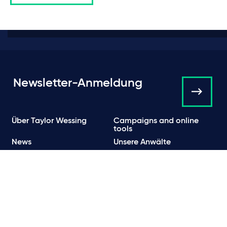
Newsletter-Anmeldung
Über Taylor Wessing
Campaigns and online
tools
News
Unsere Anwälte
Expertise
International
Insights
Events
Presse & News
Kontakt
Karriere