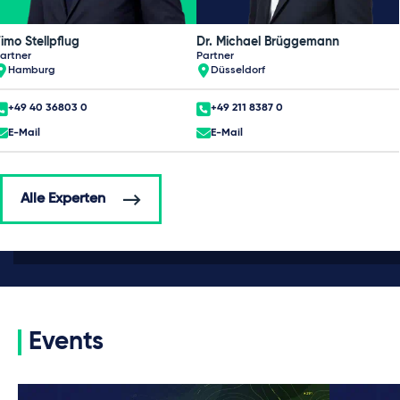
imo Stellpflug
Dr. Michael Brüggemann
artner
Partner
Hamburg
Düsseldorf
+49 40 36803 0
+49 211 8387 0
E-Mail
E-Mail
Alle Experten
Events