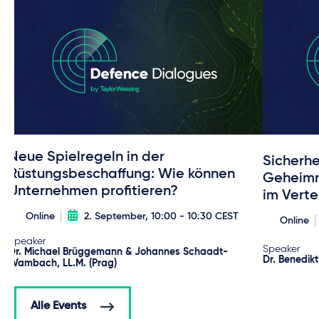
Neue Spielregeln in der
Sicherh
Rüstungsbeschaffung: Wie können
Geheimn
Unternehmen profitieren?
im Verte
Online
2. September, 10:00 - 10:30 CEST
Online
Speaker
Speaker
Dr. Michael Brüggemann & Johannes Schaadt-
Dr. Benedik
Wambach, LL.M. (Prag)
Alle Events