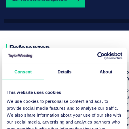
Referenzen
Consent
Details
About
Ondas zur Gründung von
DEUTZ AG st
Drohnenabwehr-Joint-Venture
Bereich mit T
ONBERG Autonomous Systems
Taylor Wessing b
This website uses cookies
Beratung bei der Gründung eines
einen weltweit f
We use cookies to personalise content and ads, to
Drohnenabwehr-Joint-Ventures mit der
bei der vollstä
provide social media features and to analyse our traffic.
Heidelberger Druckmaschinen AG und ihrer
SOBEK Group Gm
We also share information about your use of our site with
Tochtergesellschaft HD Advanced
rechtlich umfass
our social media, advertising and analytics partners who
Technologies. ONBERG Autonomous
Hirschberg ist ei
may combine it with other information that you’ve