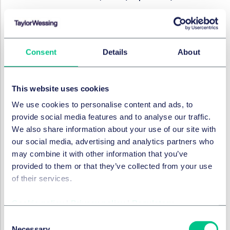
ARBEITSRECHT
Annahmeverzugslohn – Wie
Consent
Details
About
Arbeitgeber im
Kündigungsfall handeln
sollten
This website uses cookies
We use cookies to personalise content and ads, to
HR Coffee Break #12
provide social media features and to analyse our traffic.
16. November 2023
We also share information about your use of our site with
our social media, advertising and analytics partners who
von
Christina Poth, LL.M. (Edinburgh)
,
Dr.
may combine it with other information that you’ve
Michael Beer
provided to them or that they’ve collected from your use
of their services.
ARBEITSRECHT
Cookie policy
|
Privacy policy
|
Regulatory
Equal Pay – Warum
Consent
Unternehmen jetzt handeln
Necessary