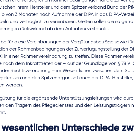
schen und vertraglichen Rahmenbedingungen für die Zurverfüg
wischen ihrem Hersteller und dem Spitzenverband Bund der Pf
alb von 3 Monaten nach Aufnahme der DiPA in das DiPA-Verzei
eln und vertraglich zu vereinbaren. Gelten sollen die so getro
barungen rückwirkend ab dem Aufnahmezeitpunkt.
be für diese Vereinbarungen der Vergütungsbeträge sowie fü
htlich der Rahmenbedingungen der Zurverfügungstellung der Di
XI in einer Rahmenvereinbarung zu treffen. Diese Rahmenverei
 nach dem Inkrafttreten der – auf der Grundlage von § 78 VI 
ender Rechtsverordnung – im Wesentlichen zwischen dem Spi
legekassen und den Spitzenorganisationen der DiPA-Herstelle
fen werden.
rgütung für die ergänzende Unterstützungsleitungen wird dur
en den Trägern des Pflegedienstes und den Leistungsträgern 
mt.
 wesentlichen Unterschiede zw