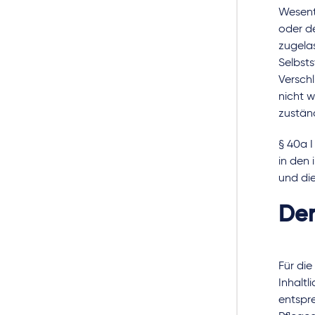
Wesent
oder d
zugela
Selbsts
Versch
nicht 
zuständ
§ 40a I
in den 
und die
Der
Für die
Inhaltl
entspre