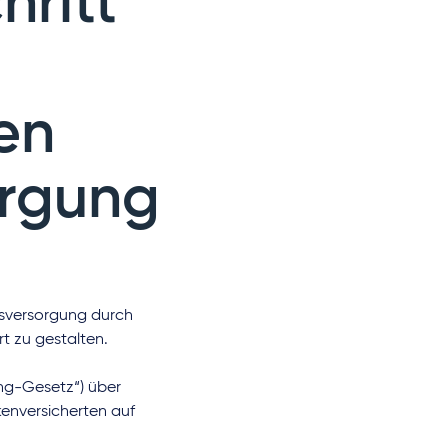
hritt
en
orgung
tsversorgung durch
rt zu gestalten.
ng-Gesetz“) über
enversicherten auf