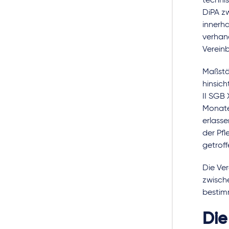
techni
DiPA z
innerh
verhand
Verein
Maßstä
hinsic
II SGB 
Monate
erlass
der Pf
getrof
Die Ve
zwisch
bestim
Die