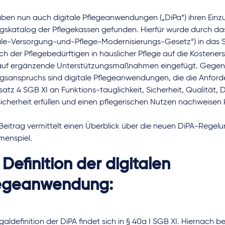
aben nun auch digitale Pflegeanwendungen („DiPa“) ihren Einz
ngskatalog der Pflegekassen gefunden. Hierfür wurde durch 
tale-Versorgung-und-Pflege-Modernisierungs-Gesetz“) in das S
h der Pflegebedürftigen in häuslicher Pflege auf die Kosteners
auf ergänzende Unterstützungsmaßnahmen eingefügt. Gegen
ngsanspruchs sind digitale Pflegeanwendungen, die die Anfor
atz 4 SGB XI an Funktions-tauglichkeit, Sicherheit, Qualität,
icherheit erfüllen und einen pflegerischen Nutzen nachweisen
 Beitrag vermittelt einen Überblick über die neuen DiPA-Rege
enspiel.
 Definition der digitalen
egeanwendung:
galdefinition der DiPA findet sich in § 40a I SGB XI. Hiernach 