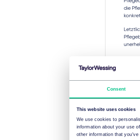
Pflege
die Pf
konkret
Letztli
Pflegeb
unerheb
Außerd
sechs 
überpr
Ferner
Consent
ergänz
Unters
This website uses cookies
der Ver
We use cookies to personalis
Den Ko
information about your use of
Unters
other information that you’ve