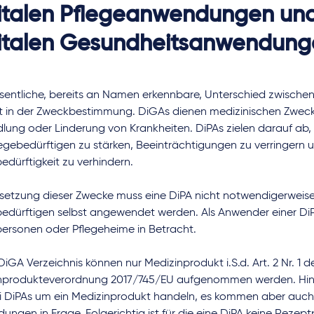
italen Pflegeanwendungen un
italen Gesundheitsanwendung
sentliche, bereits an Namen erkennbare, Unterschied zwische
t in der Zweckbestimmung. DiGAs dienen medizinischen Zweck
ung oder Linderung von Krankheiten. DiPAs zielen darauf ab, 
egebedürftigen zu stärken, Beeinträchtigungen zu verringern 
edürftigkeit zu verhindern.
setzung dieser Zwecke muss eine DiPA nicht notwendigerweis
bedürftigen selbst angewendet werden. Als Anwender einer 
personen oder Pflegeheime in Betracht.
DiGA Verzeichnis können nur Medizinprodukt i.S.d. Art. 2 Nr. 1 d
nprodukteverordnung 2017/745/EU aufgenommen werden. Hi
ei DiPAs um ein Medizinprodukt handeln, es kommen aber auch