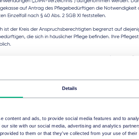
anwendungen („DiPA-Verzeichnis“) aufgenommen werden. Dar
legekasse auf Antrag des Pflegebedürftigen die Notwendigkeit
en Einzelfall nach § 40 Abs. 2 SGB XI feststellen.
ch ist der Kreis der Anspruchsberechtigten begrenzt auf diejen
edürftigen, die sich in häuslicher Pflege befinden. Ihre Pflegestu
lich.
em wurde im Mai 2022 eine Befristung der erstmaligen Bewilli
Monaten eingefügt. In diesem Zeitraum sollen Nutzung und Zw
üft werden.
 haben die nach § 40a SGB XI Anspruchsberechtigten auch ei
Details
ende Unterstützungsleistungen nach § 39a SGB XI. Erfasst we
tützungsleistungen durch zugelassene ambulante Pflegeeinrich
sorgung mit der jeweiligen DiPA erforderlich sind.
e content and ads, to provide social media features and to analy
stenerstattungsanspruch des Pflegebedürftigen für die DiPA
 our site with our social media, advertising and analytics partn
tützungsleistungen begrenzt § 40b SGB XI der Höhe nach auf
 provided to them or that they’ve collected from your use of their