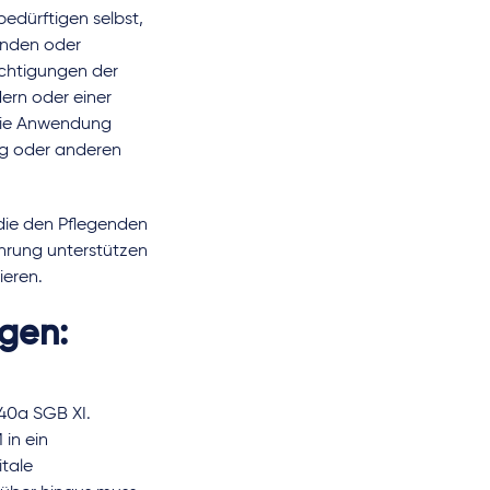
edürftigen selbst,
enden oder
chtigungen der
ern oder einer
 die Anwendung
ng oder anderen
 die den Pflegenden
ührung unterstützen
ieren.
igen:
 40a SGB XI.
 in ein
itale