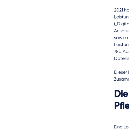
2021 h
Leistu
(„Digi
Anspruc
sowie 
Leistu
78a Abs
Datens
Dieser
Zusamm
Die
Pfl
Eine Le