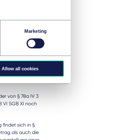
digitalen
Marketing
in das vom BfArM
Herstellers. Diesem
 Sicherheit,
Allow all cookies
hutz und
der von § 78a IV 3
8 VI SGB XI noch
findet sich in §
trag als auch die