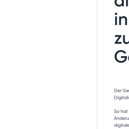
al
i
z
G
Der Ge
Digital
So hat
Änderu
digita