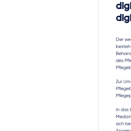
dig
dig
Der we
besteh
Behandl
des Pfl
Pflegeb
Zur Um
Pflege
Pflege
In das 
Medizi
sich b