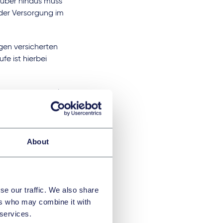
über hinaus muss
 der Versorgung im
igen versicherten
fe ist hierbei
gung auf maximal
eckerreichung
nen Anspruch auf
About
rden
tungen, die bei
se our traffic. We also share
 und ergänzende
ers who may combine it with
 monatlich
 services.