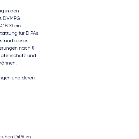
ug in den
das DVMPG
GB XI ein
tattung für DiPAs
stand dieses
derungen nach §
 Datenschutz und
 können.
lungen und deren
beruhen DiPA im