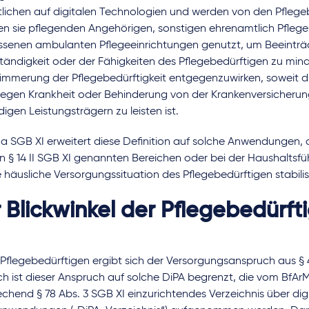
lichen auf digitalen Technologien und werden von den Pflegeb
en sie pflegenden Angehörigen, sonstigen ehrenamtlich Pfleg
ssenen ambulanten Pflegeeinrichtungen genutzt, um Beeinträ
tändigkeit oder der Fähigkeiten des Pflegebedürftigen zu mind
limmerung der Pflegebedürftigkeit entgegenzuwirken, soweit
wegen Krankheit oder Behinderung von der Krankenversicheru
igen Leistungsträgern zu leisten ist.
 a SGB XI erweitert diese Definition auf solche Anwendungen,
in § 14 II SGB XI genannten Bereichen oder bei der Haushaltsf
 häusliche Versorgungssituation des Pflegebedürftigen stabilis
 Blickwinkel der Pflegebedürft
 Pflegebedürftigen ergibt sich der Versorgungsanspruch aus §
ich ist dieser Anspruch auf solche DiPA begrenzt, die vom BfArM
chend § 78 Abs. 3 SGB XI einzurichtendes Verzeichnis über dig