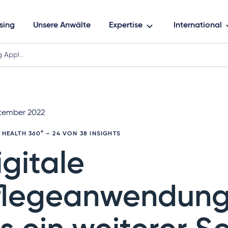
sing
Unsere Anwälte
Expertise
International
ng Appl…
ptember 2022
L HEALTH 360°
– 24 VON 38 INSIGHTS
igitale
flegeanwendun