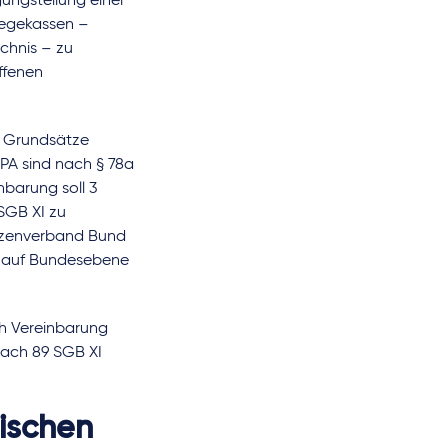
ungstellung einer
legekassen –
chnis – zu
ffenen
r Grundsätze
PA sind nach § 78a
nbarung soll 3
SGB XI zu
tzenverband Bund
r, auf Bundesebene
ch Vereinbarung
nach 89 SGB XI
ischen