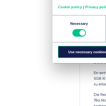
insges
Cookie policy
|
Privacy pol
Der
Consent
Pf
Necessary
Selection
§ 78a 
geführt
Antrag
Use necessary cookies
Funktio
Datensi
Ein ein
SGB XI
zu erl
Die Rec
78a Abs