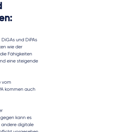
d
en:
n DiGAs und DiPAs
en wie der
die Fähigkeiten
und eine steigende
e vom
DiPA kommen auch
er
ngegen kann es
 andere digitale