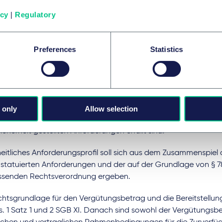
amt 50,- €.
icy
|
Regulatory
 Blickwinkel der Hersteller von 
legeanwendungen:
Preferences
Statistics
SGB XI legt die Rechtsgrundlage für die Aufnahme einer DiPA 
e DiPA-Verzeichnis fest. Die Aufnahme erfolgt auf Antrag des 
 sind Nachweise beizufügen, aus denen hervorgeht, dass die an
 only
Allow selection
nstauglichkeit, Qualität, pflegerischen Nutzen sowie Datensc
cherheit gestellten Anforderungen erfüllt sind.
heitliches Anforderungsprofil soll sich aus dem Zusammenspiel 
 statuierten Anforderungen und der auf der Grundlage von § 7
assenden Rechtsverordnung ergeben.
htsgrundlage für den Vergütungsbetrag und die Bereitstellung 
. 1 Satz 1 und 2 SGB XI. Danach sind sowohl der Vergütungsbe