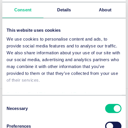
Consent
Details
About
China Business Law Awards 2024
Featured
This website uses cookies
Details
We use cookies to personalise content and ads, to
provide social media features and to analyse our traffic.
Lexology Client Choice Award 2022
We also share information about your use of our site with
our social media, advertising and analytics partners who
Details
may combine it with other information that you’ve
provided to them or that they’ve collected from your use
of their services.
Cookie policy
|
Privacy policy
|
Regulatory
Consent
Experience
Necessary
Selection
Preferences