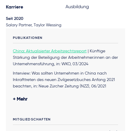
Ausbildung
Karriere
Seit 2020
Salary Partner, Taylor Wessing
PUBLIKATIONEN
China: Aktualisierter Arbeitsrechtsreport
| Künftige
Stärkung der Beteiligung der Arbeitnehmer:innen an der
Unternehmensführung, in: WKO, 03/2024
Interview: Was sollten Unternehmen in China nach
Inkrafttreten des neuen Zivilgesetzbuches Anfang 2021
beachten, in: Neue Zürcher Zeitung (NZZ), 06/2021
Interview: In China werden Geschäfte häufig wie Kriege
Mehr
behandelt: Rechtsstreitigkeiten in Zeiten von Corona,
die häufigsten Fehler europäischer Firmen im China-
Geschäft und die Vorzüge von Schiedsgerichten
MITGLIEDSCHAFTEN
gegenüber allgemeinen Gerichten, in
Neue Zürcher
Zeitung (NZZ)