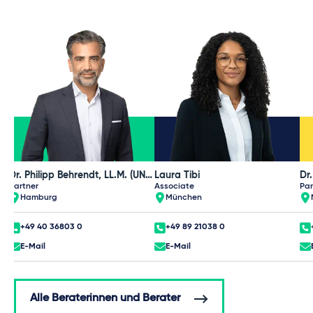
Dr. Philipp Behrendt, LL.M. (UNSW)
Laura Tibi
Dr
Partner
Associate
Par
Hamburg
München
+49 40 36803 0
+49 89 21038 0
E-Mail
E-Mail
Alle Beraterinnen und Berater