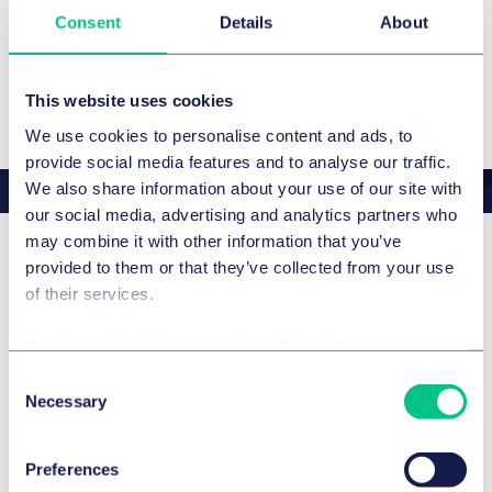
interdisziplinäre Kompetenz in den Bereichen Healthcare
Consent
Details
About
Press release
M&A, Regulierung und Akquisitionsfinanzierung unter
Beweis.
Gesamtes Team ansehen
This website uses cookies
We use cookies to personalise content and ads, to
provide social media features and to analyse our traffic.
We also share information about your use of our site with
our social media, advertising and analytics partners who
may combine it with other information that you’ve
provided to them or that they’ve collected from your use
News & Insights: Anne
of their services.
Steinhardt
Cookie policy
|
Privacy policy
|
Regulatory
Consent
Necessary
Selection
Preferences