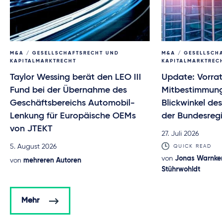
M&A / GESELLSCHAFTSRECHT UND
M&A / GESELLSCH
KAPITALMARKTRECHT
KAPITALMARKTREC
Taylor Wessing berät den LEO III
Update: Vorra
Fund bei der Übernahme des
Mitbestimmun
Geschäftsbereichs Automobil-
Blickwinkel d
Lenkung für Europäische OEMs
der Bundesreg
von JTEKT
27. Juli 2026
5. August 2026
QUICK READ
von
Jonas Warnke
von
mehreren Autoren
Stührwohldt
Mehr