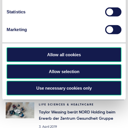
Statistics
Marketing
REAL ESTATE, INFRASTRUCTURE & ENERGY
Taylor Wessing berät LIFENTO bei
Allow all cookies
Akquisition einer Pflegeimmobilie in
Baden-Württemberg
Allow selection
16. Juni 2023
von
mehreren Autoren
Use necessary cookies only
LIFE SCIENCES & HEALTHCARE
Taylor Wessing berät NORD Holding beim
Erwerb der Zentrum Gesundheit Gruppe
3. April 2019