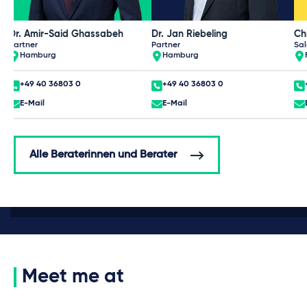
Dr. Amir-Said Ghassabeh
Dr. Jan Riebeling
Ch
Partner
Partner
Sal
Hamburg
Hamburg
+49 40 36803 0
+49 40 36803 0
E-Mail
E-Mail
Alle Beraterinnen und Berater
Meet me at