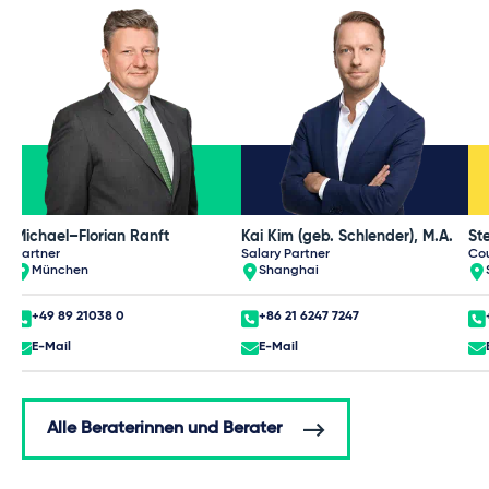
Michael–Florian Ranft
Kai Kim (geb. Schlender), M.A.
St
Partner
Salary Partner
Co
München
Shanghai
+49 89 21038 0
+86 21 6247 7247
E-Mail
E-Mail
Alle Beraterinnen und Berater