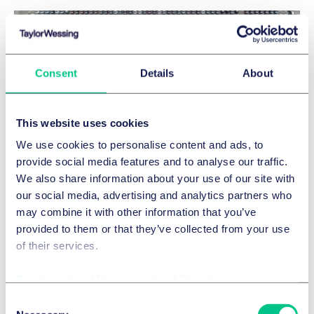
Consent
Details
About
This website uses cookies
We use cookies to personalise content and ads, to
provide social media features and to analyse our traffic.
We also share information about your use of our site with
RESTRUKTURIERUNG & INSOLVENZRECHT
our social media, advertising and analytics partners who
may combine it with other information that you’ve
Taylor Wessing berät Stertil Group bei
provided to them or that they’ve collected from your use
Übernahme von Beissbarth
of their services.
Automotive Testing Solutions
Cookie policy
|
Privacy policy
|
Regulatory
16. Januar 2023
Consent
von
mehreren Autoren