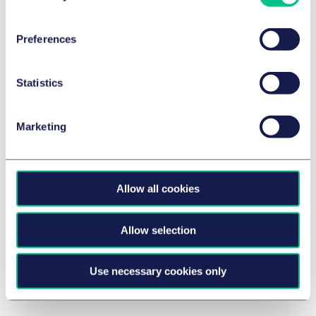
Preferences
SLOWAKEI
Taylor Wessing advises one of the
Statistics
Slovakian investors on acquisition of
the Shopping Mall Optima
Marketing
4. Juli 2022
von
mehreren Autoren
Allow all cookies
M&A / GESELLSCHAFTSRECHT UND
KAPITALMARKTRECHT
Allow selection
COVID-19 – FAQ in Slovakia
26. März 2020
Use necessary cookies only
Zu den Insights