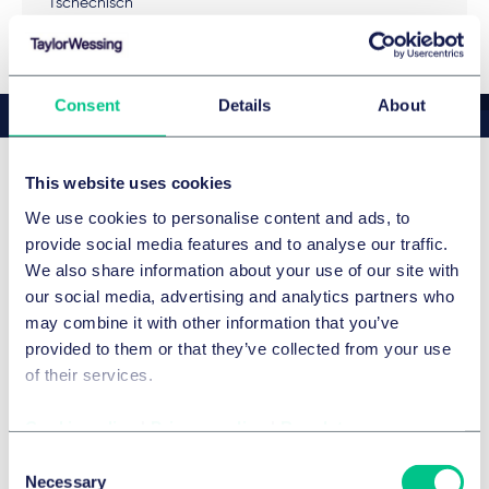
Tschechisch
Consent
Details
About
This website uses cookies
News & Insights: Eva
We use cookies to personalise content and ads, to
Smoleňová
provide social media features and to analyse our traffic.
We also share information about your use of our site with
our social media, advertising and analytics partners who
may combine it with other information that you’ve
provided to them or that they’ve collected from your use
of their services.
Cookie policy
|
Privacy policy
|
Regulatory
Consent
Necessary
Selection