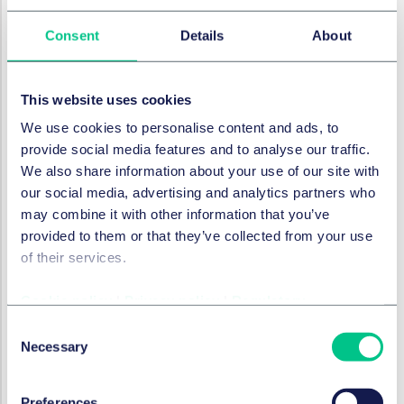
Consent
Details
About
TECHNOLOGIE, MEDIEN & KOMMUNIKATION
Wenn KI den Blechschaden
This website uses cookies
reguliert | Tech & Law TV
#April 2022
We use cookies to personalise content and ads, to
provide social media features and to analyse our traffic.
29. April 2022
We also share information about your use of our site with
our social media, advertising and analytics partners who
von
Dr. Axel Frhr. von dem Bussche, LL.M.
may combine it with other information that you’ve
(L.S.E.), CIPP/E
,
Fritz–Ulli Pieper, LL.M.
provided to them or that they’ve collected from your use
of their services.
TECHNOLOGIE, MEDIEN & KOMMUNIKATION
Cookie policy
|
Privacy policy
|
Regulatory
2022 Cyber- und IT-
Consent
Sicherheit – aktueller denn je
Necessary
Selection
| Tech & Law TV #März 2022
4. April 2022
Preferences