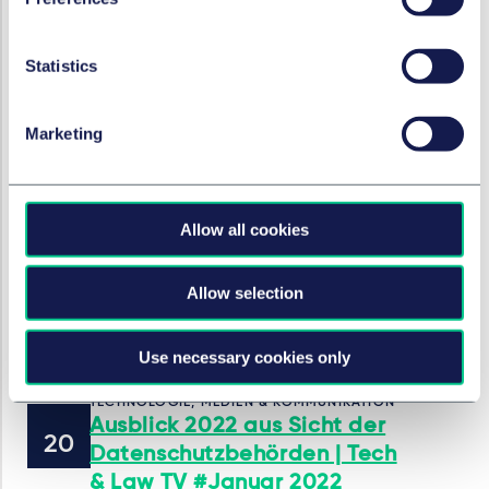
von
Dr. Axel Frhr. von dem Bussche, LL.M.
(L.S.E.), CIPP/E
,
Mareike Christine
Statistics
Gehrmann
Marketing
TECHNOLOGIE, MEDIEN & KOMMUNIKATION
Market Tipping | Tech & Law
TV #Februar 2022
Allow all cookies
24. Februar 2022
von
Dr. Stefan Horn, LL.B.
,
Dr. Axel Frhr.
Allow selection
von dem Bussche, LL.M. (L.S.E.), CIPP/E
Use necessary cookies only
TECHNOLOGIE, MEDIEN & KOMMUNIKATION
Ausblick 2022 aus Sicht der
Datenschutzbehörden | Tech
& Law TV #Januar 2022