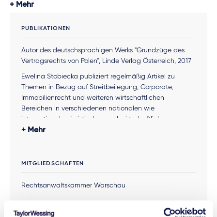
Mehr
PUBLIKATIONEN
Autor des deutschsprachigen Werks "Grundzüge des
Vertragsrechts von Polen", Linde Verlag Österreich, 2017
Ewelina Stobiecka publiziert regelmäßig Artikel zu
Themen in Bezug auf Streitbeilegung, Corporate,
Immobilienrecht und weiteren wirtschaftlichen
Bereichen in verschiedenen nationalen wie
internationalen juristischen und wirtschaftlichen
Fachmagazinen. Sie ist seit vielen Jahren in namhaften
Mehr
polnischen Medien als Kommentator bei
Fremdfinanzierungsthemen oder zu unterschiedlichen
juristischen Fragen zur Geschäftstätigkeit in Polen
MITGLIEDSCHAFTEN
vertreten. Darüber hinaus veröffentlicht sie als bekannte
Expertin der polnischen Retail-Industrie laufend Artikel
Rechtsanwaltskammer Warschau
und Publikationen für diesen Sektor sowie dem Retailer's
Guide in Polen. Zusätzlich ist Ewelina Stobiecka seit
2004 Korrespondent der Weltbank für den "Doing