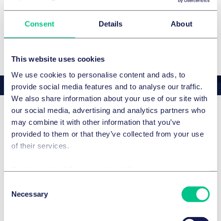
FREMDSPRACHEN
Business Report" in Polen.
Consent
Details
About
Englisch
Deutsch
Italienisch
This website uses cookies
We use cookies to personalise content and ads, to
provide social media features and to analyse our traffic.
We also share information about your use of our site with
our social media, advertising and analytics partners who
may combine it with other information that you’ve
Awards
provided to them or that they’ve collected from your use
of their services.
Legal 500 2026
Featured
Cookie policy
|
Privacy policy
|
Regulatory
Consent
Details
Necessary
Selection
Legal 500 2025