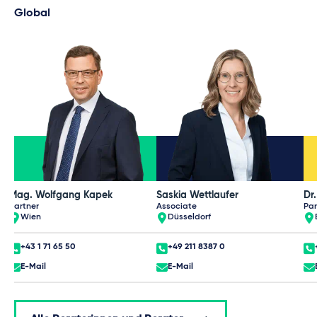
Global
Mag. Wolfgang Kapek
Saskia Wettlaufer
Dr
Partner
Associate
Par
Wien
Düsseldorf
+43 1 71 65 50
+49 211 8387 0
E-Mail
E-Mail