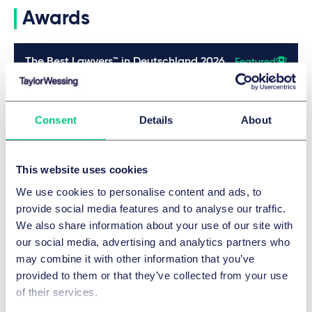
Awards
The Best Lawyers™ in Deutschland 2026
Featured
Details
Consent
Details
About
The Best Lawyers™ in Deutschland 2026
This website uses cookies
Details
We use cookies to personalise content and ads, to
provide social media features and to analyse our traffic.
We also share information about your use of our site with
The Best Lawyers™ in Deutschland 2025
our social media, advertising and analytics partners who
may combine it with other information that you’ve
Details
provided to them or that they’ve collected from your use
of their services.