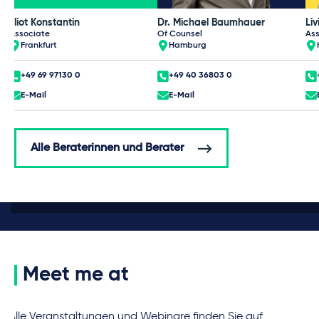
Eliot Konstantin
Dr. Michael Baumhauer
Liv
Associate
Of Counsel
Ass
Frankfurt
Hamburg
+49 69 97130 0
+49 40 36803 0
E-Mail
E-Mail
Alle Beraterinnen und Berater
Meet me at
Alle Veranstaltungen und Webinare finden Sie auf