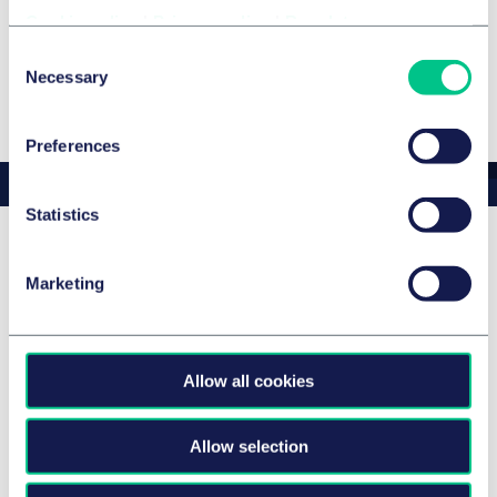
The Best Lawyers™ in Deutschland 2024
Cookie policy
|
Privacy policy
|
Regulatory
Consent
Details
Necessary
Selection
Preferences
Statistics
News & Insights: Josefin E.
Marketing
Nagel
Allow all cookies
Allow selection