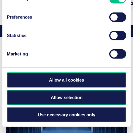
Gesamtes Team ansehen
Gesamtes Te
Preferences
Statistics
Marketing
News & Insights: Gilles
Amsallem
Allow all cookies
Allow selection
Use necessary cookies only