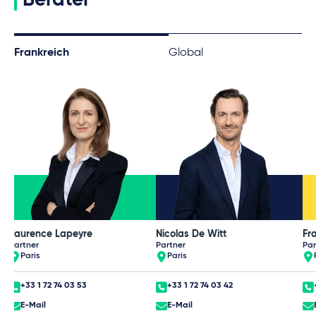
Frankreich
Global
Laurence Lapeyre
Nicolas De Witt
Fr
Partner
Partner
Par
Paris
Paris
+33 1 72 74 03 53
+33 1 72 74 03 42
E-Mail
E-Mail