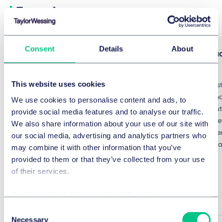
Experience
Consent
Details
About
Beratung von Mitel bei der
Corcentric a
Übernahme von Unify von Atos
platform
This website uses cookies
Wir haben Mitel, einen weltweit führenden
Corcentric, a fas
Anbieter von
procurement and 
We use cookies to personalise content and ads, to
Geschäftskommunikationslösungen, bei der
automation solut
provide social media features and to analyse our traffic.
Übernahme von Unify, dem
acquisition of De
We also share information about your use of our site with
Geschäftsbereich Unified Communications
solutions provide
our social media, advertising and analytics partners who
and Collaboration (UCC) und
Enterprise Contr
may combine it with other information that you’ve
Communication and Collaboration Services
provided to them or that they’ve collected from your use
(CCS) der Atos-Gruppe, beraten.
of their services.
Cookie policy
|
Privacy policy
|
Regulatory
Pressemitteilung
Consent
Necessary
Selection