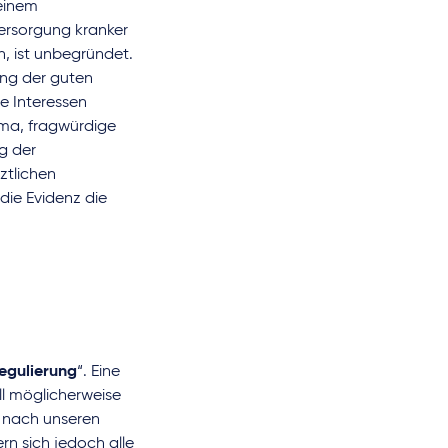
reinem
ersorgung kranker
, ist unbegründet.
ung der guten
he Interessen
ema, fragwürdige
g der
ztlichen
 die Evidenz die
egulierung
“. Eine
ll möglicherweise
t nach unseren
ern sich jedoch alle