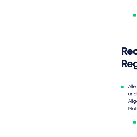
Rec
Reg
Alle
und
All
Maß