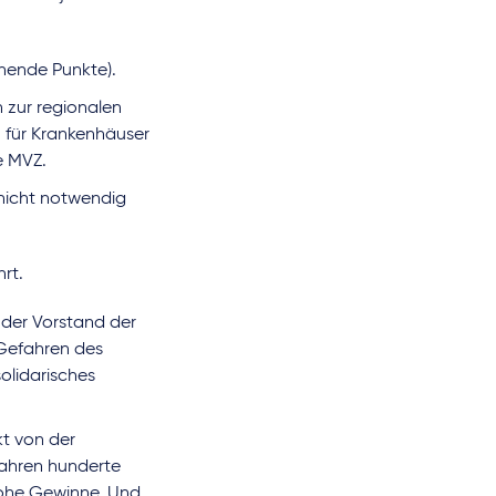
ehende Punkte).
n zur regionalen
 für Krankenhäuser
e MVZ.
 nicht notwendig
rt.
t der Vorstand der
 Gefahren des
solidarisches
t von der
Jahren hunderte
hohe Gewinne. Und