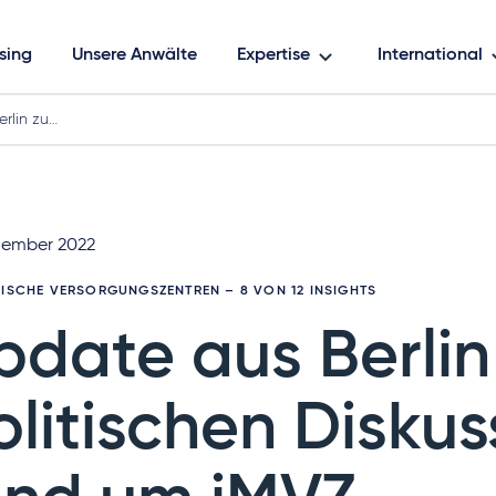
sing
Unsere Anwälte
Expertise
International
rlin zu…
zember 2022
NISCHE VERSORGUNGSZENTREN
– 8 VON 12 INSIGHTS
pdate aus Berlin
olitischen Diskus