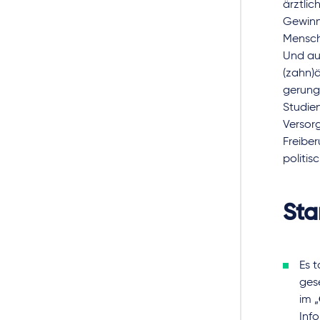
ärztli
Gewinn
Mensch
Und au
(zahn)ä
gerung
Studie
Versor
Freiber
politis
Sta
Es 
gese
im „
Info