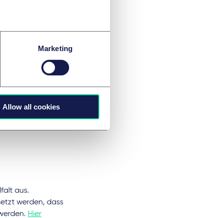
wird dies mit der
 V durch das TSVG
Marketing
dige
en für Investoren-
Allow all cookies
sern fachlich und
falt aus.
etzt werden, dass
 werden.
Hier