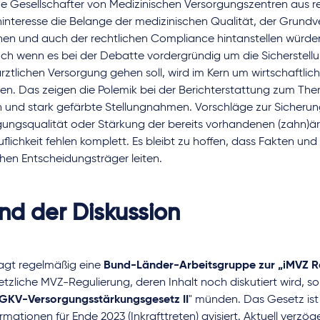
che Gesellschafter von Medizinischen Versorgungszentren aus 
interesse die Belange der medizinischen Qualität, der Grundv
en und auch der rechtlichen Compliance hintanstellen würden
ch wenn es bei der Debatte vordergründig um die Sicherstell
rztlichen Versorgung gehen soll, wird im Kern um wirtschaftlic
en. Das zeigen die Polemik bei der Berichterstattung zum Th
n und stark gefärbte Stellungnahmen. Vorschläge zur Sicherun
gungsqualität oder Stärkung der bereits vorhandenen (zahn)är
uflichkeit fehlen komplett. Es bleibt zu hoffen, dass Fakten und
chen Entscheidungsträger leiten.
nd der Diskussion
tagt regelmäßig eine
Bund-Länder-Arbeitsgruppe zur „iMVZ R
tzliche MVZ-Regulierung, deren Inhalt noch diskutiert wird, so
GKV-Versorgungsstärkungsgesetz II
" münden. Das Gesetz is
rmationen für Ende 2023 (Inkrafttreten) avisiert. Aktuell verzög