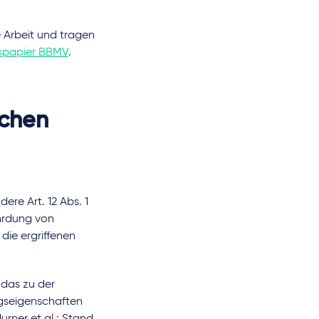
 Arbeit und tragen
nspapier BBMV
.
ichen
ere Art. 12 Abs. 1
ährdung von
ie ergriffenen
 das zu der
gseigenschaften