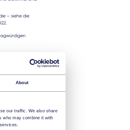
ie – siehe die
022.
fragwürdigen
titut in Auftrag
ich der am 7. April
blich belegt wird,
orarvolumina
About
ie Politik nicht
en auf das
llungnahme
.
NZK e.V.) hat bei
se our traffic. We also share
 der Monopol-
ers who may combine it with
n“ in Auftrag
 services.
 die Zahnheilkunde