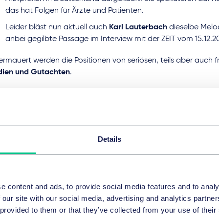
das hat Folgen für Ärzte und Patienten.
Leider bläst nun aktuell auch
Karl Lauterbach
dieselbe Melod
anbei gegilbte Passage im Interview mit der ZEIT vom 15.12.2
ermauert werden die Positionen von seriösen, teils aber auch 
dien und Gutachten
.
Besonders fragwürdig: Die KV Bayerns hat eine beim IGES-Ins
gegebene Versorgungsanalyse vorgestellt, mit der – ausweisl
2022 veröffentlichten Pressemeldung – als Kernaussage vorge
dass “
in investorengetragenen MVZ die abgerechneten Hon
Details
deutlich über denen in anderen MVZ [liegen]
.” Deshalb dürfe d
länger tatenlos zusehen, wie der Einfluss von Kapitalinvestor
Gesundheitswesen permanent wächst.
Hier geht es zur Ste
Zuletzt hat der Bundesverband nachhaltige Zahnheilkunde (B
e content and ads, to provide social media features and to analy
DICE Consult, u.a. bei Prof. Dr. Haucap, ehem. Vorsitzender
 our site with our social media, advertising and analytics partn
Kommission ein Gutachten zur „Monopolen in der Zahnmedizi
 provided to them or that they’ve collected from your use of their
gegeben. Die Ergebnisse liegen nun vor und zeigen, dass für