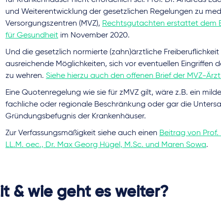
für Krankenhäuser nicht erforderlich sei. Prof. Dr. Andreas Lad
und Weiterentwicklung der gesetzlichen Regelungen zu med
Versorgungszentren (MVZ),
Rechtsgutachten erstattet dem 
für Gesundheit
im November 2020.
Und die gesetzlich normierte (zahn)ärztliche Freiberuflichkeit
ausreichende Möglichkeiten, sich vor eventuellen Eingriffen 
zu wehren.
Siehe hierzu auch den offenen Brief der MVZ-Ärzt
Eine Quotenregelung wie sie für zMVZ gilt, wäre z.B. ein milder
fachliche oder regionale Beschränkung oder gar die Unters
Gründungsbefugnis der Krankenhäuser.
Zur Verfassungsmäßigkeit siehe auch einen
Beitrag von Prof. 
LL.M. oec., Dr. Max Georg Hügel, M.Sc. und Maren Sowa
.
it & wie geht es weiter?