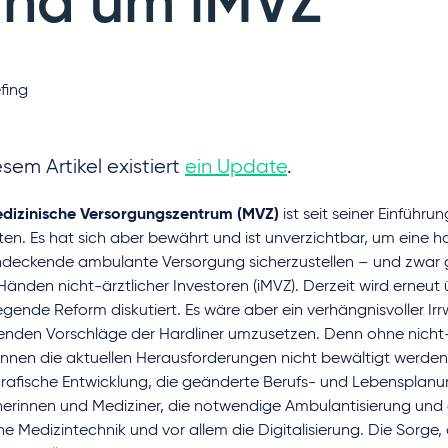
und um iMVZ
fing
esem Artikel existiert
ein Update
.
dizinische Versorgungszentrum (MVZ)
ist seit seiner Einführun
ten. Es hat sich aber bewährt und ist unverzichtbar, um eine 
ndeckende ambulante Versorgung sicherzustellen – und zwar
Händen nicht-ärztlicher Investoren (iMVZ). Derzeit wird erneut 
gende Reform diskutiert. Es wäre aber ein verhängnisvoller Irr
genden Vorschläge der Hardliner umzusetzen. Denn ohne nicht-
nnen die aktuellen Herausforderungen nicht bewältigt werden:
afische Entwicklung, die geänderte Berufs- und Lebensplanu
erinnen und Mediziner, die notwendige Ambulantisierung und d
 Medizintechnik und vor allem die Digitalisierung. Die Sorge,