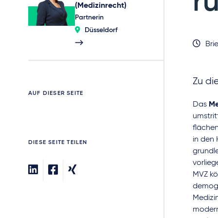
r
(Medizinrecht)
Partnerin
Düsseldorf
Brie
Zu di
AUF DIESER SEITE
Das
Me
umstrit
fläche
in den 
DIESE SEITE TEILEN
grundle
vorlie
MVZ kö
demogr
Medizin
moderne