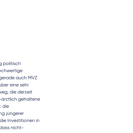
g politisch
hochwertige
 gerade auch MVZ
über eine sehr
weg, die derzeit
ärztlich gehaltene
 die
ng jüngerer
ie Investitionen in
 dass nicht-