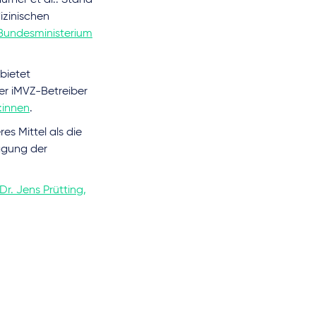
urner et al.: Stand
izinischen
Bundesministerium
 bietet
der iMVZ-Betreiber
:innen
.
es Mittel als die
agung der
Dr. Jens Prütting,