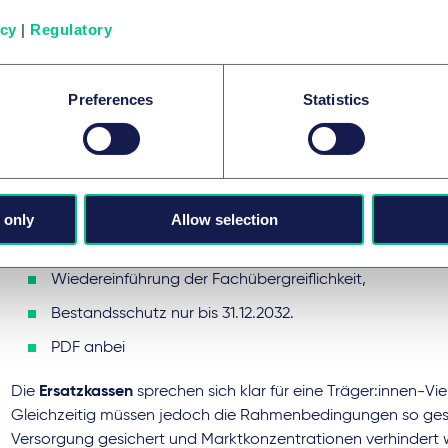
nicht von Monopolen ausgegangen werden kann. Begründet 
icy
|
Regulatory
Einführung der Höchstversorgungsquoten nach § 95 1b SGB
nso gibt es einen regen Austausch von
Stellungnahmen
.
Preferences
Statistics
Aktuell (20.12.2022): Die für MVZ-Gesetzgebung nicht zustän
Bundesärztekammer (BÄK)
schlägt sehr harte Einschränkung
MVZ vor, z. B.
 only
Allow selection
Einschränkung der Gründungsfähigkeit von Krankenhäu
räumlich,
Wiedereinführung der Fachübergreiflichkeit,
Bestandsschutz nur bis 31.12.2032.
PDF anbei
Die
Ersatzkassen
sprechen sich klar für eine Träger:innen-Viel
Gleichzeitig müssen jedoch die Rahmenbedingungen so ges
Versorgung gesichert und Marktkonzentrationen verhindert