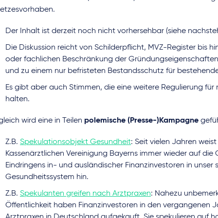
etzesvorhaben.
Der Inhalt ist derzeit noch nicht vorhersehbar (siehe nachst
Die Diskussion reicht von Schilderpflicht, MVZ-Register bis hi
oder fachlichen Beschränkung der Gründungseigenschaften
und zu einem nur befristeten Bestandsschutz für bestehend
Es gibt aber auch Stimmen, die eine weitere Regulierung für
halten.
gleich wird eine in Teilen
polemische (Presse-)Kampagne
gefüh
Z.B.
Spekulationsobjekt Gesundheit
: Seit vielen Jahren weis
Kassenärztlichen Vereinigung Bayerns immer wieder auf die
Eindringens in- und ausländischer Finanzinvestoren in unser 
Gesundheitssystem hin.
Z.B.
Spekulanten greifen nach Arztpraxen
: Nahezu unbemerk
Öffentlichkeit haben Finanzinvestoren in den vergangenen 
Arztpraxen in Deutschland aufgekauft. Sie spekulieren auf 