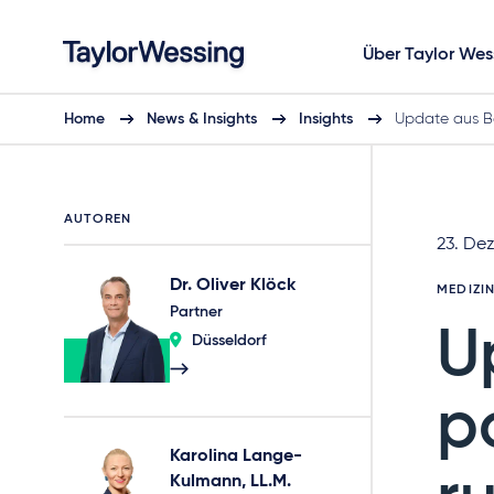
Über Taylor Wes
Home
News & Insights
Insights
Update aus Be
AUTOREN
23. De
Dr. Oliver Klöck
MEDIZI
Partner
U
Düsseldorf
p
Karolina Lange-
Kulmann, LL.M.