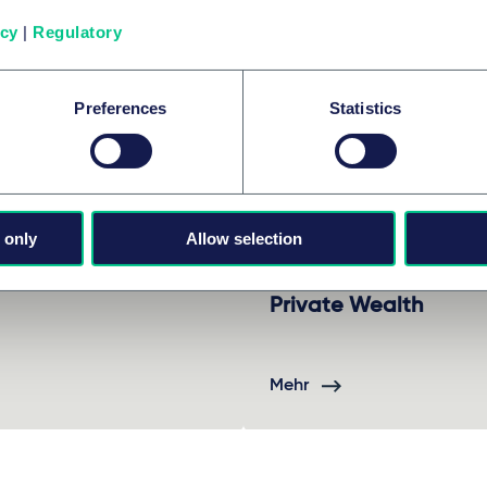
icy
|
Regulatory
Preferences
Statistics
 only
Allow selection
nces & Healthcare
Private Wealth
Mehr