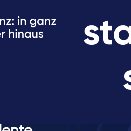
z: in ganz
r hinaus
lente