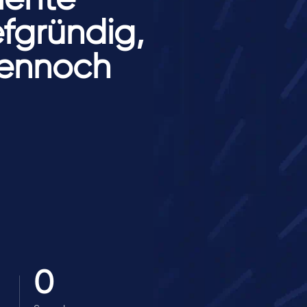
fgründig,
 dennoch
0