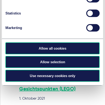
Statistics
MARKEN & WERBUNG
EuG zur Bösgläubigkeit von
Wiederholungsmarken
Marketing
(MONOPOLY)
1. Oktober 2021
von
Dr. Christian Tenkhoff
Allow all cookies
Allow selection
MARKEN & WERBUNG
EuG zur Schutzfähigkeit des
Use necessary cookies only
LEGO-Bausteins unter
designrechtlichen
Gesichtspunkten (LEGO)
1. Oktober 2021