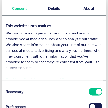
Hasbro ausdrücklich hingewiesen hatte. Ungeklärt ist
Consent
Details
About
allerdings, welchen konkreten Einfluss Hasbros
umfangreiche Einlassungen im Rahmen der mündlichen
Anhörung auf die Entscheidungsfindung hatten. Noch
This website uses cookies
lässt sich wenig darüber sagen, wie das EUIPO oder die
europäischen Gerichte solche Fälle handhaben
We use cookies to personalise content and ads, to
werden, in denen entsprechende Informationen über
provide social media features and to analyse our traffic.
die Motivationslage der Anmelderin fehlen.
We also share information about your use of our site with
our social media, advertising and analytics partners who
RECHTSGEBIETE UND GRUPPEN
may combine it with other information that you’ve
provided to them or that they’ve collected from your use
Marken & Werbung
of their services.
Cookie policy
|
Privacy policy
|
Regulatory
Werbung & unlauterer Wettbewerb
Consent
Necessary
Selection
In dieser Serie
Preferences