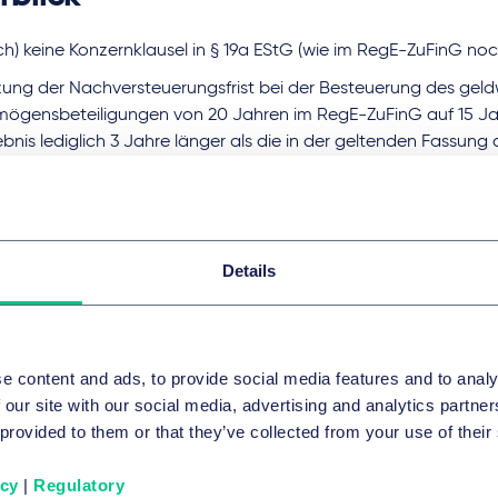
ch) keine Konzernklausel in § 19a EStG (wie im RegE-ZuFinG no
zung der Nachversteuerungsfrist bei der Besteuerung des geldw
mögensbeteiligungen von 20 Jahren im RegE-ZuFinG auf 15 Ja
bnis lediglich 3 Jahre länger als die in der geltenden Fassung
gesehenen 12 Jahre;
hränkung des Freibetrags für die Mitarbeiterkapitalbeteiligunge
G nun auf lediglich 2.000 Euro (anstatt 5.000 Euro im RegE-Zu
 leichte Erhöhung zum derzeitigen Freibetrag von 1.440 Euro. D
Details
nspruchnahme des Freibetrags nicht an das Zusätzlichkeitserf
den und damit auch in Fällen des Beteiligungserwerbs durch
lich sein;
a EStG soll auch für vinkulierte Anteile anwendbar sein - ein 
e content and ads, to provide social media features and to analy
eilen an Start-ups regelmäßig vereinbart ist, um unerwünscht
 our site with our social media, advertising and analytics partn
ellschafterkreises zu vermeiden.
 provided to them or that they’ve collected from your use of their
fahrensstand
icy
|
Regulatory