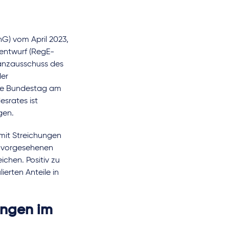
G) vom April 2023,
sentwurf (RegE-
inanzausschuss des
der
che Bundestag am
esrates ist
gen.
mit Streichungen
f vorgesehenen
ichen. Positiv zu
erten Anteile in
ungen im