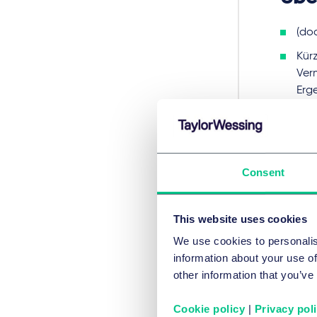
(do
Kür
Ver
Erge
vor
Besc
ESt
eine
Consent
Ina
wer
mög
This website uses cookies
§ 19
We use cookies to personalis
Ant
information about your use of
Ges
other information that you’ve
Ver
Cookie policy
|
Privacy pol