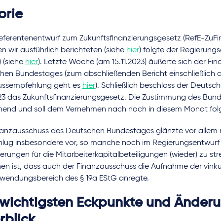
orie
ferentenentwurf zum Zukunftsfinanzierungsgesetz (RefE-ZuFin
n wir ausführlich berichteten (siehe
hier
) folgte der Regierung
 (siehe
hier
). Letzte Woche (am 15.11.2023) äußerte sich der F
hen Bundestages (zum abschließenden Bericht einschließlich 
ussempfehlung geht es
hier
). Schließlich beschloss der Deuts
023 das Zukunftsfinanzierungsgesetz. Die Zustimmung des Bund
hend und soll dem Vernehmen nach noch in diesem Monat fol
nanzausschuss des Deutschen Bundestages glänzte vor allem 
hlug insbesondere vor, so manche noch im Regierungsentwur
terungen für die Mitarbeiterkapitalbeteiligungen (wieder) zu stre
n ist, dass auch der Finanzausschuss die Aufnahme der vinkuli
wendungsbereich des § 19a EStG anregte.
 wichtigsten Eckpunkte und Änder
rblick