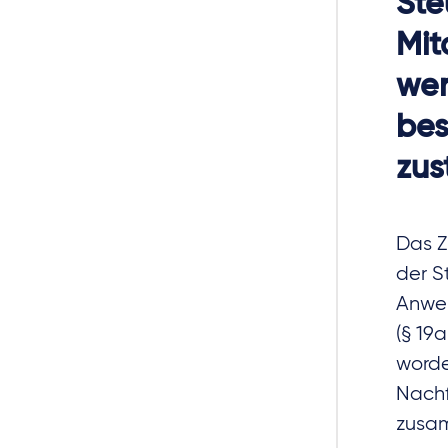
Ste
Mit
wer
bes
zus
Das Z
der S
Anwen
(§ 19
worde
Nachf
zusa