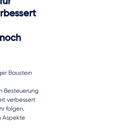
für
erbessert
 noch
ger Baustein
n Besteuerung
eit verbessert
r folgen.
en Aspekte