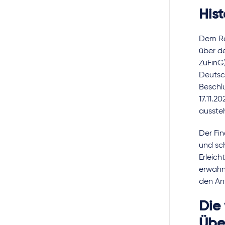
Hist
Dem Re
über de
ZuFinG)
Deutsc
Beschl
17.11.2
ausste
Der Fi
und sc
Erleich
erwähne
den An
Die
Übe