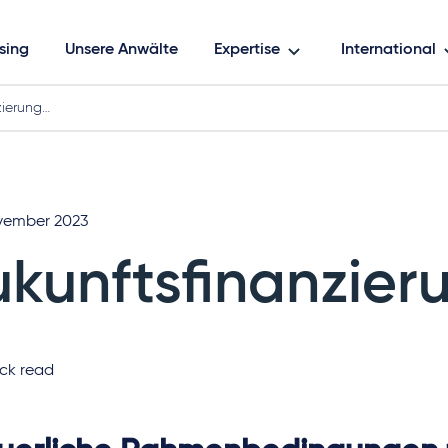
sing
Unsere Anwälte
Expertise
International
zierung…
vember 2023
ukunftsfinanzier
ck read