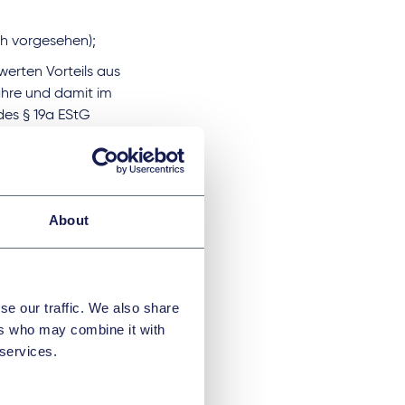
ch vorgesehen);
erten Vorteils aus
hre und damit im
 des § 19a EStG
n in § 3 Nr. 39
FinG); immerhin
afür soll die
About
ordernis geknüpft
 Entgeltumwandlung
Mechanismus, der bei
se our traffic. We also share
e Entwicklungen im
ers who may combine it with
 services.