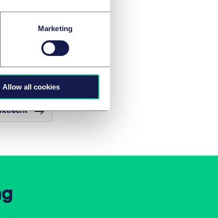
rungen sind ein
Marketing
ündigt, die
ssteuergesetz 2024
Allow all cookies
rktrecht
ng