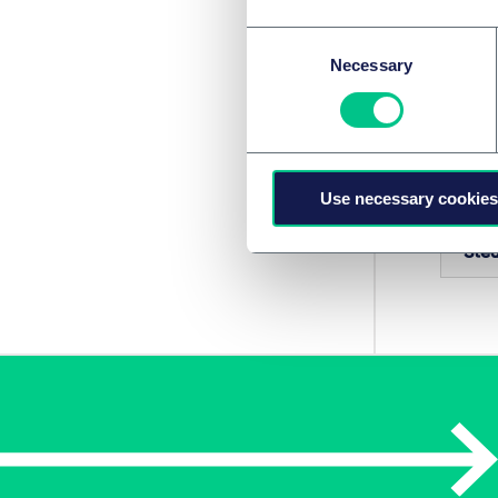
Consent
Das Zuk
Necessary
Selection
Schritt
gestri
erneut
Use necessary cookies
RECHTS
Steu