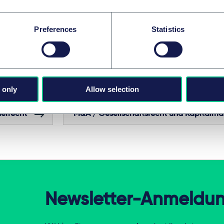
unftsfinanzierungsgesetz und die darin enthaltenen Erleichte
Preferences
Statistics
 in die richtige Richtung. Die Koalitionsfraktionen haben angek
chenen Regelungen und ggf. weitere Erleichterungen im Jahre
 aufzugreifen und dort zu behandeln.
 only
Allow selection
GEBIETE UND GRUPPEN
errecht
M&A / Gesellschaftsrecht und Kapitalma
Newsletter-Anmeldu