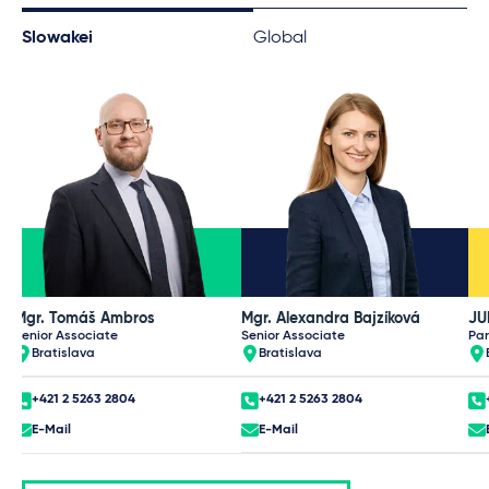
Slowakei
Global
Mgr. Tomáš Ambros
Mgr. Alexandra Bajzíková
JU
Senior Associate
Senior Associate
Par
Bratislava
Bratislava
+421 2 5263 2804
+421 2 5263 2804
E-Mail
E-Mail