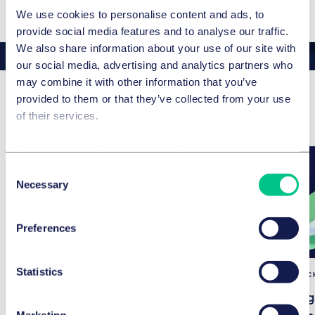
We use cookies to personalise content and ads, to
provide social media features and to analyse our traffic.
We also share information about your use of our site with
our social media, advertising and analytics partners who
may combine it with other information that you’ve
provided to them or that they’ve collected from your use
Aktuelle News & Insights
of their services.
Cookie policy
|
Privacy policy
|
Regulatory
Consent
Necessary
Selection
Preferences
Statistics
INFORMATIONSTEC
IP Stars Ranking 2026: Taylor
Wessing Deutschland mit 18
Taylor Wessing