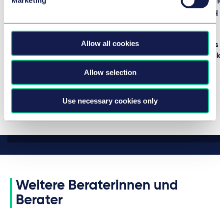
Nennungen
Marketing
Austria richtu
vor dem EuGH
31. Juli 2026
von
mehreren Autoren
16. Juli 2026
Allow all cookies
von
Mag. Andreas 
Tereza Grünvalds
Allow selection
Mehr
Use necessary cookies only
Weitere Beraterinnen und
Berater