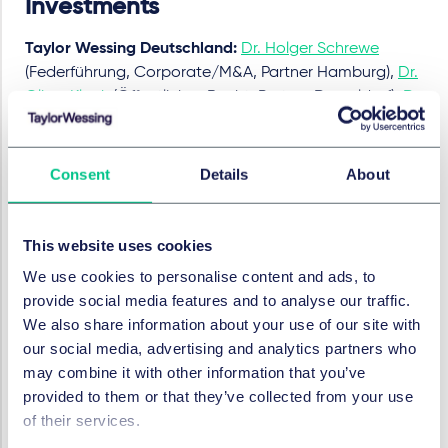
Investments
Taylor Wessing Deutschland:
Dr. Holger Schrewe
(Federführung, Corporate/M&A, Partner Hamburg),
Dr.
Oliver Klöck
(Öffentliches Recht, Partner Düsseldorf),
Dr.
Stefanie Greifeneder
(IP und Kosmetikrecht, Partnerin
München),
Dr. Marco Hartmann-Rüppel
(Kartellrecht,
Partner Hamburg),
Dr. Martin Knaup
(Compliance,
Consent
Details
About
Partner Hamburg),
Dr. Johannes Höft
(Arbeitsrecht,
Partner Hamburg),
Sven Kahlert
(Immobilien, Partner
Hamburg),
Sebastian Rünz
(Commercial, Partner
This website uses cookies
Düsseldorf),
Dennis Siedler-
We use cookies to personalise content and ads, to
Stührwohldt
(Corporate/M&A, Associate Hamburg),
provide social media features and to analyse our traffic.
Ina Schmidbauer
(Öffentliches Recht, Associate
We also share information about your use of our site with
Düsseldorf),
Lisa Rottmann
(Öffentliches Recht,
our social media, advertising and analytics partners who
Associate Düsseldorf), Katharina Hölle (IP und
may combine it with other information that you’ve
Kosmetikrecht, Associate München),
Alessa
provided to them or that they’ve collected from your use
Böttcher
(Arbeitsrecht, Associate Hamburg),
Nikoloz
of their services.
Alikhanashvili
(Immobilien, Associate Hamburg),