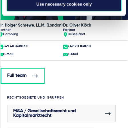
Use necessary cookies only
Dr. Holger Schrewe, LL.M. (London)
Dr. Oliver Klöck
Partner
Partner
Hamburg
Düsseldorf
+49 40 36803 0
+49 211 8387 0
E-Mail
E-Mail
Full team
RECHTSGEBIETE UND GRUPPEN
M&A / Gesellschaftsrecht und
Kapitalmarktrecht