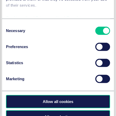
Ermittlungen - enthalten. Allein dieses Geflecht an
of their services.
komplizierten Regelungen macht es erforderlich,
dass die Unternehmen ihre Melde-/ und
Cookie policy
|
Privacy policy
|
Regulatory
Aufklärungsprozesse regeln und verproben.
Consent
Es besteht ein Wahlrecht des Whistleblowers, extern
Necessary
Selection
oder (unternehmens)intern zu melden, wobei die
externe Meldestelle des Bundes nunmehr beim
Preferences
Bundesamt für Justiz angesiedelt und mit 30
Planstellen für die Aufklärung externer Meldungen
mit deutlicher mehr Schlagkraft ausgestattet
Statistics
werden soll. Unternehmen sind daher gut beraten,
mit einem leicht zugänglichen internen
Meldeangebot einen Anreiz zu schaffen, damit
Marketing
potentielle Rechtsverstöße innerhalb des
Unternehmens gemeldet und dort aufgeklärt
werden können.
Allow all cookies
Unternehmen werden umfassende
Dokumentationspflichten auferlegt, z.B. sollen