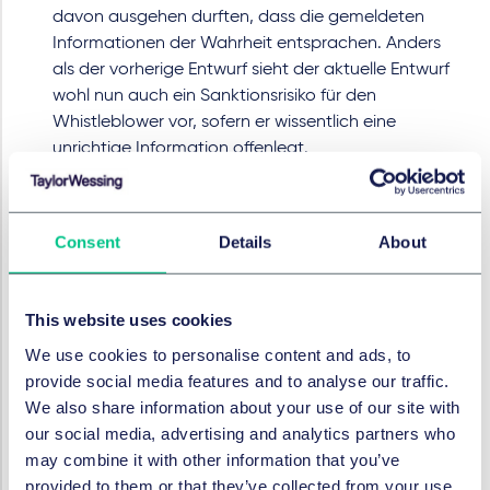
davon ausgehen durften, dass die gemeldeten
Informationen der Wahrheit entsprachen. Anders
als der vorherige Entwurf sieht der aktuelle Entwurf
wohl nun auch ein Sanktionsrisiko für den
Whistleblower vor, sofern er wissentlich eine
unrichtige Information offenlegt.
Es besteht keine Verpflichtung, die Meldekanäle so
zu gestalten, dass sie die Abgabe anonymer
Meldungen ermöglichen. Wegen der erheblichen
Consent
Details
About
Folgeaufwände, die zur Wahrung der
Vertraulichkeitspflichten bei nicht-anonymen
Meldungen entstehen, bleibt jedoch weiterhin
This website uses cookies
anzuraten, die Abgabe anonymer Meldungen
We use cookies to personalise content and ads, to
vorzusehen.
provide social media features and to analyse our traffic.
Auch im aktuellen Entwurf sind umfassende und
We also share information about your use of our site with
bußgeldbewehrte Vertraulichkeitspflichten mit
our social media, advertising and analytics partners who
komplexen Ausnahmeregelungen - z.B. für
may combine it with other information that you’ve
Folgemaßnahmen und/ oder für interne
provided to them or that they’ve collected from your use