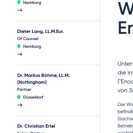
Hamburg
W
E
Dieter Lang, LL.M.Eur.
Of Counsel
Hamburg
Unter
die i
Dr. Markus Böhme, LL.M.
("Enc
(Nottingham)
Partner
von 3
Düsseldorf
Der Wi
befind
(Sachs
Betrie
Dr. Christian Ertel