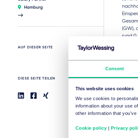
nachha
Hamburg
Einspe
Gesamt
(GW), 
rund 0,
im Kon
AUF DIESER SEITE
Eigenb
Innerh
der ins
Consent
DIESE SEITE TEILEN
Rechtl
This website uses cookies
Federf
We use cookies to personalis
Corpor
information about your use of
Markus
other information that you’ve
Hannes
Cookie policy
|
Privacy pol
Inhous