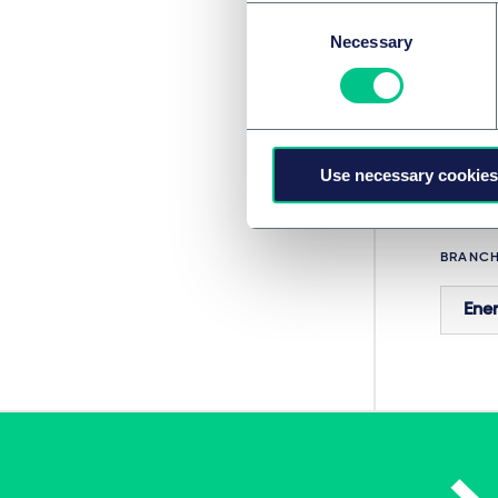
Consent
Necessary
Selection
RECHTS
M&A
Proj
Use necessary cookies
BRANC
Ener