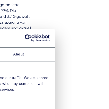
garantierte
PPA). Die
und 3,7 Gigawatt
 Einsparung von
Zudem sind aktuell
MW im
G auf den Bereich
About
lissa Rinck
(beide
se our traffic. We also share
/ Permitting),
Dr.
ers who may combine it with
ergy Regulatory),
 services.
le Real Estate).