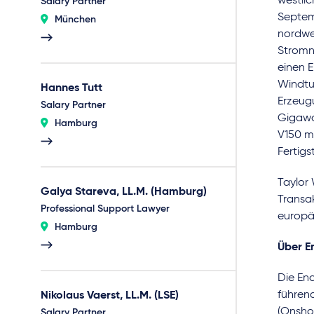
westlic
Salary Partner
Septem
München
nordwes
Stromn
einen E
Windtu
Hannes Tutt
Erzeug
Salary Partner
Gigawa
Hamburg
V150 m
Fertigs
Taylor 
Galya Stareva, LL.M. (Hamburg)
Transa
Professional Support Lawyer
europäi
Hamburg
Über E
Die Enc
führen
Nikolaus Vaerst, LL.M. (LSE)
(Onsho
Salary Partner