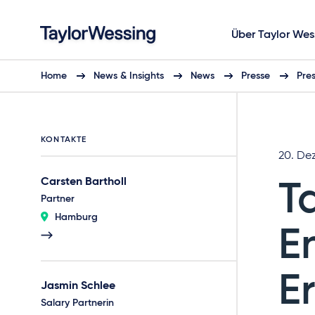
Über Taylor Wes
Home
News & Insights
News
Presse
Pre
KONTAKTE
20. De
Carsten Bartholl
T
Partner
Hamburg
E
E
Jasmin Schlee
Salary Partnerin