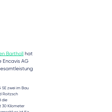
en Bartholl
hat
ie Encavis AG
Gesamtleistung
 SE zwei im Bau
d Roitzsch
 die
 30 Kilometer