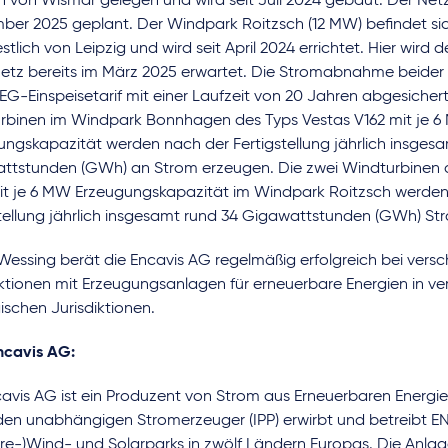
h von Wismar gelegen und wird seit Juli 2024 gebaut. Der Netz
ber 2025 geplant. Der Windpark Roitzsch (12 MW) befindet sic
tlich von Leipzig und wird seit April 2024 errichtet. Hier wird 
etz bereits im März 2025 erwartet. Die Stromabnahme beider 
EG-Einspeisetarif mit einer Laufzeit von 20 Jahren abgesichert.
rbinen im Windpark Bonnhagen des Typs Vestas V162 mit je 
ungskapazität werden nach der Fertigstellung jährlich insgesa
ttstunden (GWh) an Strom erzeugen. Die zwei Windturbinen 
it je 6 MW Erzeugungskapazität im Windpark Roitzsch werden
tellung jährlich insgesamt rund 34 Gigawattstunden (GWh) Stro
Wessing berät die Encavis AG regelmäßig erfolgreich bei vers
ktionen mit Erzeugungsanlagen für erneuerbare Energien in v
schen Jurisdiktionen.
ncavis AG:
avis AG ist ein Produzent von Strom aus Erneuerbaren Energien
den unabhängigen Stromerzeuger (IPP) erwirbt und betreibt E
re-)Wind- und Solarparks in zwölf Ländern Europas. Die Anlag