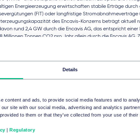
ltigen Energieerzeugung erwirtschaften stabile Erträge durch 
isevergütungen (FIT) oder langfristige Stromabnahmeverträge (
erzeugungskapazität des Encavis-Konzerns beträgt aktuell r
davon rund 2,4 GW durch die Encavis AG, das entspricht einer
8 Millionen Tonnen CO2 pro Jahr allein durch die Encavis AG. 
zern mehr als 1,3 GW an Kapazitäten im Bau, davon gut 900 
estand.
alb des Encavis-Konzerns ist die Encavis Asset Management A
titutionellen Investoren spezialisiert.
Details
iche Berater Encavis AG
ührung
Carsten Bartholl
(Corporate Energy),
Jasmin Schlee
,
Me
e content and ads, to provide social media features and to analy
ate Energy),
Dieter Lang, LL.M.
,
Kris Breudel
(beide Public Law 
 our site with our social media, advertising and analytics partn
 Böhme, LL.M.
,
Rebekka Ackermann
,
Dr. Christian Ertel
(alle En
 provided to them or that they’ve collected from your use of their
 Tutt
,
Galya Stareva
,
Nikoloz Alikhanashvili
,
Nikolaus Vaerst
(al
icy
|
Regulatory
e Encavis AG:
Dr. Constantin Lentz, Dr. Nike Ulka.