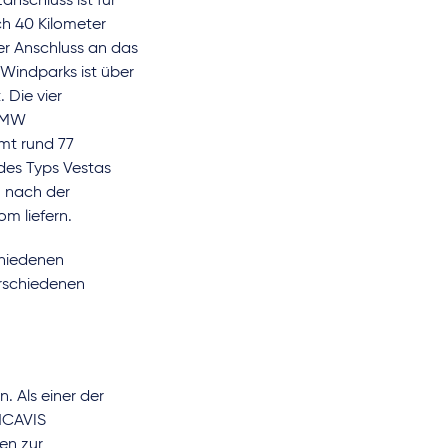
anschluss ist für
h 40 Kilometer
der Anschluss an das
Windparks ist über
 Die vier
6 MW
mt rund 77
des Typs Vestas
 nach der
m liefern.
chiedenen
erschiedenen
. Als einer der
NCAVIS
en zur