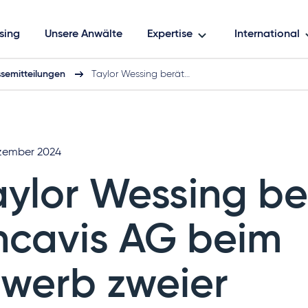
sing
Unsere Anwälte
Expertise
International
ssemitteilungen
Taylor Wessing berät…
zember 2024
aylor Wessing be
ncavis AG beim
rwerb zweier