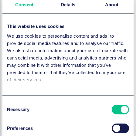
Consent
Details
About
Taylor Wessing berät Vestas unter der Federführung
von Dr. Janina Pochhammer bereits seit vielen Jahren
bei Projektverträgen im Bereich Offshore Wind. Die
This website uses cookies
Praxisgruppe „Projects, Energy & Infrastructure“ berät
schwerpunktmäßig große Infrastrukturprojekte im
We use cookies to personalise content and ads, to
Bereich Erneuerbare Energien.
provide social media features and to analyse our traffic.
We also share information about your use of our site with
our social media, advertising and analytics partners who
Rechtliche Berater Vestas
may combine it with other information that you’ve
provided to them or that they’ve collected from your use
Inhouse Vestas: Martin Vedder, LL.M.
of their services.
Taylor Wessing:
Federführung
Dr. Janina
Cookie policy
|
Privacy policy
|
Regulatory
Pochhammer
(Partnerin, Leiterin der Praxisgruppe
Consent
Projects, Energy & Infrastructure),
Henning von der
Necessary
Selection
Blumensaat, LL.M.
(Salary Partner, Projects, Energy &
Infrastructure),
Jasmin Schlee
(Salary Partnerin,
Corporate),
Dr. Niels Lange, LL.M.
(Senior Associate,
Preferences
Projects, Energy & Infrastructure),
Dr. Jana Berberich