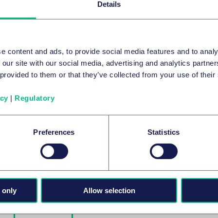
Details
e content and ads, to provide social media features and to analy
 our site with our social media, advertising and analytics partn
 provided to them or that they’ve collected from your use of their
KONSUMGÜTER & EINZELHANDEL
Neues Urteil während der Hitzewelle in
icy
|
Regulatory
Frankreich
21. Juli 2026
1
Preferences
Statistics
IN-DEPTH ANALYSIS
von
Dr. Martin Rothermel
 only
Allow selection
Mehr