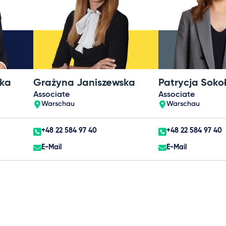
cka
Grażyna Janiszewska
Patrycja Soko
Associate
Associate
Warschau
Warschau
+48 22 584 97 40
+48 22 584 97 40
E-Mail
E-Mail