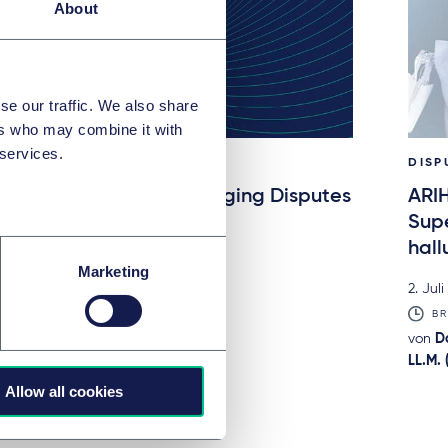
About
se our traffic. We also share
ers who may combine it with
 services.
DISPUTES & INVESTIGATIONS
DISP
Disputes Calling – Managing Disputes
ARI
Across Borders
Sup
hall
6. Juli 2026
Marketing
2. Jul
IN-DEPTH ANALYSIS
von
mehreren Autoren
BR
von
D
LL.M. 
Allow all cookies