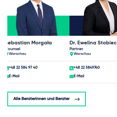
Sebastian Morgała
Dr. Ewelina Stobie
Counsel
Partner
Warschau
Warschau
+48 22 584 97 40
+48 22 5849740
E-Mail
E-Mail
Alle Beraterinnen und Berater