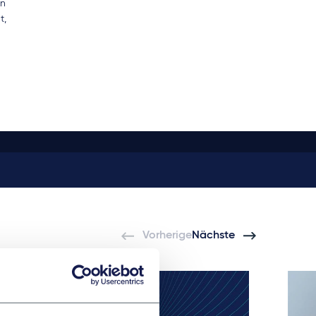
en
t,
Vorherige
Nächste