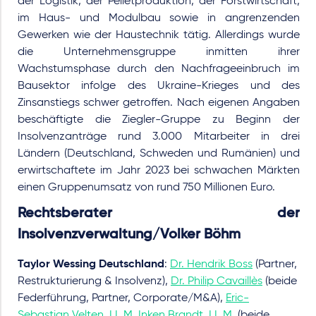
der Logistik, der Pelletproduktion, der Forstwirtschaft,
im Haus- und Modulbau sowie in angrenzenden
Gewerken wie der Haustechnik tätig. Allerdings wurde
die Unternehmensgruppe inmitten ihrer
Wachstumsphase durch den Nachfrageeinbruch im
Bausektor infolge des Ukraine-Krieges und des
Zinsanstiegs schwer getroffen. Nach eigenen Angaben
beschäftigte die Ziegler-Gruppe zu Beginn der
Insolvenzanträge rund 3.000 Mitarbeiter in drei
Ländern (Deutschland, Schweden und Rumänien) und
erwirtschaftete im Jahr 2023 bei schwachen Märkten
einen Gruppenumsatz von rund 750 Millionen Euro.
Rechtsberater der
Insolvenzverwaltung/Volker Böhm
Taylor Wessing Deutschland
:
Dr. Hendrik Boss
(Partner,
Restrukturierung & Insolvenz),
Dr. Philip Cavaillès
(beide
Federführung, Partner, Corporate/M&A),
Eric-
Sebastian Velten, LL.M
,
Inken Brandt, LL.M.
(beide