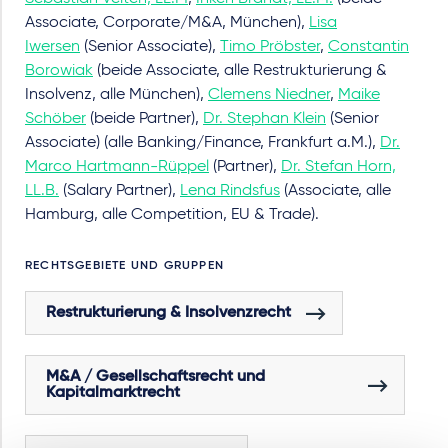
Associate, Corporate/M&A, München),
Lisa
Iwersen
(Senior Associate),
Timo Pröbster
,
Constantin
Borowiak
(beide Associate, alle Restrukturierung &
Insolvenz, alle München),
Clemens Niedner
,
Maike
Schöber
(beide Partner),
Dr. Stephan Klein
(Senior
Associate) (alle Banking/Finance, Frankfurt a.M.),
Dr.
Marco Hartmann-Rüppel
(Partner),
Dr. Stefan Horn,
LL.B.
(Salary Partner),
Lena Rindsfus
(Associate, alle
Hamburg, alle Competition, EU & Trade).
RECHTSGEBIETE UND GRUPPEN
Restrukturierung & Insolvenzrecht
M&A / Gesellschaftsrecht und
Kapitalmarktrecht