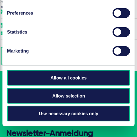
Dr. Hendrik Boss
Dr. Philip Cavaillès
Partner
Partner
München
München
Preferences
+49 89 21038 0
+49 172 64 28 499
Statistics
E-Mail
E-Mail
Marketing
Full team
Allow all cookies
Allow selection
Use necessary cookies only
Newsletter-Anmeldung