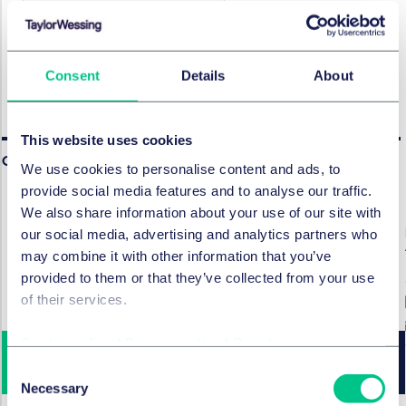
Bank- & Finanzrecht
Kartell-, Vergabe-, Beihilfe- und
Consent
Details
About
Außenhandelsrecht
This website uses cookies
Global
We use cookies to personalise content and ads, to
provide social media features and to analyse our traffic.
We also share information about your use of our site with
our social media, advertising and analytics partners who
may combine it with other information that you’ve
provided to them or that they’ve collected from your use
of their services.
Cookie policy
|
Privacy policy
|
Regulatory
Consent
Necessary
Selection