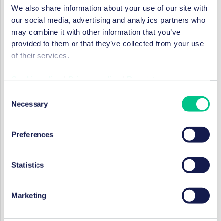
We also share information about your use of our site with
Bereitstellung flexibler Ressourcen zur Skalierung
our social media, advertising and analytics partners who
mittelständischer Unternehmen zurückblicken. Great
may combine it with other information that you’ve
Hill wurde für seine Branchenführerschaft anerkannt
provided to them or that they’ve collected from your use
und belegte von 2021 bis 2024 einen Platz unter den
of their services.
Top Fünf der HEC Paris-Dow Jones Mid-Market und
Large Buyout Performance Ranking-Listen. Weitere
Cookie policy
|
Privacy policy
|
Regulatory
Informationen, einschließlich einer Liste aller
Investitionen von Great Hill, finden Sie unter
Consent
Necessary
www.greathillpartners.com
.
Selection
Preferences
Rechtsberater Gesellschafter
der Peter Park System GmbH
Statistics
Taylor Wessing Deutschland:
Dr. Elisabeth
Schalk
(Federführung),
Julius Weishaupt
,
Sophie
Marketing
Alof
(alle Corporate Private Wealth, München);
Dr.
Christian Frank
und
Phillip Heske
(beide IP, München);