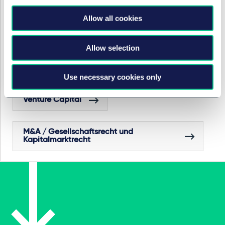
Dr. Michael Beer
und
Klara-Helene Grünhaupt
(beide,
Employment, Pensions & Mobility, München);
Dr.
Allow all cookies
Michael Brüggemann
, (Foreign Trade Law / FDI,
Düsseldorf)
Allow selection
Use necessary cookies only
RECHTSGEBIETE UND GRUPPEN
Venture Capital
M&A / Gesellschaftsrecht und
Kapitalmarktrecht