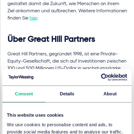
gestaltet damit die Zukunft, wie Menschen an ihrem
Ziel ankommen und aufbrechen. Weitere Informationen
finden Sie
hier
.
Über Great Hill Partners
Great Hill Partners, gegründet 1998, ist eine Private-
Equity-Gesellschaft, die sich auf Investitionen zwischen
100 und 500 Millionen US-Dollar in wachstumsstarke
Unternehmen in den Bereichen Software,
Finanzdienstleistungen, Gesundheitswesen,
Konsumgüter und Unternehmensdienstleistungen
Consent
Details
About
spezialisiert hat. Mit Büros in Boston und London
verfügt Great Hill über mehr als 12 Milliarden US-Dollar
eingeworbenes Kapital und hat in mehr als 100
This website uses cookies
Unternehmen investiert. Die Firma kann auf eine
We use cookies to personalise content and ads, to
nachweisliche Erfolgsbilanz im Aufbau langfristiger
provide social media features and to analyse our traffic.
Partnerschaften mit Unternehmern sowie in der