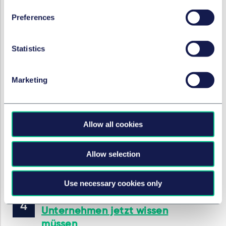
Preferences
MARKEN & WERBUNG
Eintragungsfähigkeit von
Statistics
leicht abgewandelten
geometrischen Zeichen als
Marketing
Marke – Aktuelles EuG-Urteil
im Überblick
20. April 2026
Allow all cookies
von
Ann Kristin Nielebock, LL.M.
(London)
Allow selection
Use necessary cookies only
MARKEN & WERBUNG
Das neue Designrecht – Was
Unternehmen jetzt wissen
müssen