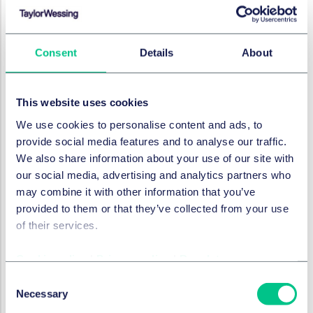
MARKEN & WERBUNG
Consent
Details
About
Fenders Gitarren-Ikone siegt
vor Gericht
This website uses cookies
20. April 2026
We use cookies to personalise content and ads, to
von
Dr. Nadine Bertram, LL.M.
provide social media features and to analyse our traffic.
We also share information about your use of our site with
our social media, advertising and analytics partners who
MARKEN & WERBUNG
may combine it with other information that you’ve
Hier liegt was in der Luft –
provided to them or that they’ve collected from your use
wie ein Rosenduft zur ersten
of their services.
Geruchsmarke in Indien
wurde
Cookie policy
|
Privacy policy
|
Regulatory
Consent
20. April 2026
Necessary
Selection
von
Katrin Eßer, LL.M.