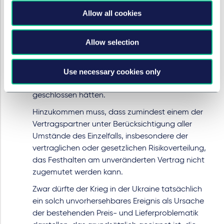
§ 313 BGB ist auszugehen,
Allow all cookies
wenn sich bestimmte Umstände, die zur
Grundlage des Vertrages geworden sind, nach
Allow selection
Vertragsschluss durch unvorhersehbare Ereignisse
so schwerwiegend verändert haben, dass die
Use necessary cookies only
Parteien unter diesen Voraussetzungen den
Vertrag nicht oder nur in veränderter Form
geschlossen hätten.
Hinzukommen muss, dass zumindest einem der
Vertragspartner unter Berücksichtigung aller
Umstände des Einzelfalls, insbesondere der
vertraglichen oder gesetzlichen Risikoverteilung,
das Festhalten am unveränderten Vertrag nicht
zugemutet werden kann.
Zwar dürfte der Krieg in der Ukraine tatsächlich
ein solch unvorhersehbares Ereignis als Ursache
der bestehenden Preis- und Lieferproblematik