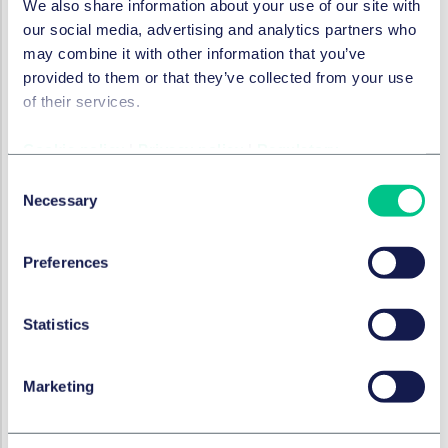
We also share information about your use of our site with
Anpassung darzulegen und zu beweisen sowie
our social media, advertising and analytics partners who
auf dieser Grundlage die Preisanpassung
may combine it with other information that you’ve
gegenüber dem Auftraggeber geltend zu
provided to them or that they’ve collected from your use
machen.
of their services.
Sonderfall Wegfall der Geschäftsgrundlage, §
313 BGB?
Cookie policy
|
Privacy policy
|
Regulatory
Wie schon in unserem Newsletter des letzten
Consent
Necessary
Jahres erwähnt, ist beim Eintritt unvorhersehbarer
Selection
Ereignisse im Zusammenhang mit bereits
geschlossenen Verträgen die Anwendung der
Preferences
Grundsätze des Wegfalls der
Geschäftsgrundlage (§ 313 BGB) in Betracht zu
ziehen. Dies hätte zur Folge, dass
Statistics
dem Auftragnehmer ein Recht zur Anpassung
eines bereits geschlossenen Vertrags im Hinblick
Marketing
auf die vereinbarten Preise zustünde.
Von einem Wegfall der Geschäftsgrundlage nach