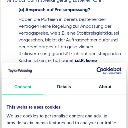
Anspruch auf Fristverlängerung zustehen kann.
(a) Anspruch auf Preisanpassung?
Haben die Parteien in bereits bestehenden
Verträgen keine Regelung zur Anpassung der
Vertragspreise, wie z.B. eine Stoffpreisgleitklausel
vorgesehen, bleibt der Auftragnehmer aufgrund
der oben dargestellten gesetzlichen
Risikoverteilung grundsätzlich auf den steigenden
Kosten sitzen; er hat damit
i.d.R. keine
Möglichkeit
, einen Ausgleich für die
Preissteigerung vom Auftraggeber zu erhalten.
Einen Anspruch auf Preisanpassung gibt es
Consent
Details
About
grundsätzlich nicht.
Enthält der Vertrag dagegen eine entsprechende
Regelung zur Preisanpassung, geschieht auch
This website uses cookies
dies nicht etwa automatisch. Vielmehr hat der
We use cookies to personalise content and ads, to
Auftragnehmer das Vorliegen der vertraglich
provide social media features and to analyse our traffic.
vereinbarten Voraussetzungen für diese