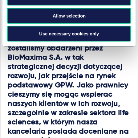
w zakresie kwestii podatkowych: of Counsel
Marcin
Zimny
.
Allow selection
Use necessary cookies only
Jesteśmy dumni z zaufania jakim
zostaliśmy obdarzeni przez
BioMaxima S.A. w tak
strategicznej decyzji dotyczącej
rozwoju, jak przejście na rynek
podstawowy GPW. Jako prawnicy
cieszymy się mogąc wspierać
naszych klientów w ich rozwoju,
szczególnie w zakresie sektora life
sciences, w którym nasza
kancelaria posiada doceniane na