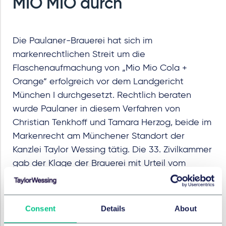
MIO MIO durch
Die Paulaner-Brauerei hat sich im
markenrechtlichen Streit um die
Flaschenaufmachung von „Mio Mio Cola +
Orange“ erfolgreich vor dem Landgericht
München I durchgesetzt. Rechtlich beraten
wurde Paulaner in diesem Verfahren von
Christian Tenkhoff und Tamara Herzog, beide im
Markenrecht am Münchener Standort der
Kanzlei Taylor Wessing tätig. Die 33. Zivilkammer
gab der Klage der Brauerei mit Urteil vom
heutigen Tage (Az. 33 O 14496/24) statt und
bestätigte u.a. Paulaners Anspruch auf
Unterlassung wegen Verletzung ihrer
Consent
Details
About
Markenrechte.