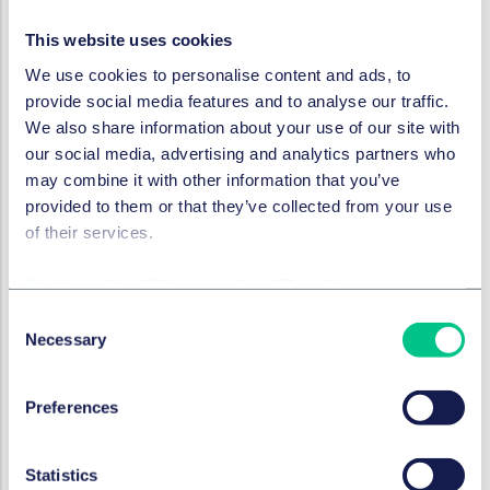
Gegenstand des Verfahrens war die farbliche
This website uses cookies
Gestaltung des Produkts „Mio Mio Cola + Orange“, das
nach Paulaners Ansicht eine Verwechslungsgefahr mit
We use cookies to personalise content and ads, to
ihrer geschützten Farbmarke darstellt. Die bekannte
provide social media features and to analyse our traffic.
Farbkombination ist seit Jahrzehnten mit „Paulaner
We also share information about your use of our site with
Spezi“ verbunden und beim Amt der Europäischen
our social media, advertising and analytics partners who
Union für geistiges Eigentum (EUIPO) als Farbmarke
may combine it with other information that you’ve
registriert.
provided to them or that they’ve collected from your use
of their services.
MIO MIO wies die Vorwürfe zurück und erklärte, die
Gestaltung sei unabhängig entstanden – angeblich
Cookie policy
|
Privacy policy
|
Regulatory
inspiriert durch eine Tapete aus dem persönlichen
Consent
Umfeld des Marketingchefs. Zudem handle es sich um
Necessary
Selection
eine übliche Farbzusammenstellung.
Das Landgericht München I folgte dieser
Preferences
Argumentation nicht, sondern schloss sich
vollumfänglich der Auffassung der Klägerin an. Das
Urteil ist noch nicht rechtskräftig.
Statistics