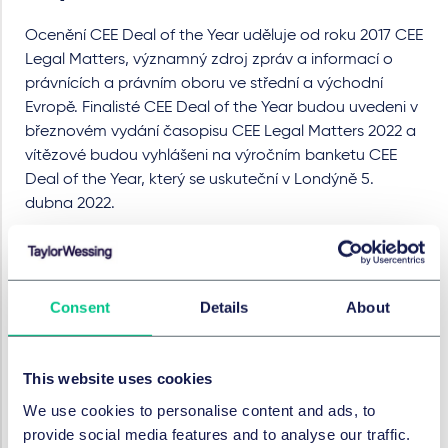
Ocenění CEE Deal of the Year uděluje od roku 2017 CEE
Legal Matters, významný zdroj zpráv a informací o
právnících a právním oboru ve střední a východní
Evropě. Finalisté CEE Deal of the Year budou uvedeni v
březnovém vydání časopisu CEE Legal Matters 2022 a
vítězové budou vyhlášeni na výročním banketu CEE
Deal of the Year, který se uskuteční v Londýně 5.
dubna 2022.
Erwin Hanslik je vedoucím partnerem mezinárodní
advokátní kanceláře Taylor Wessing Česká republika
od roku 2000. Od roku 2007 je partnerem Taylor
Consent
Details
About
Wessing CEE. Jako vedoucí celého týmu Real Estate &
Construction CEE vede právníky v rámci sítě v
Rakousku, České republice, na Slovensku, v Maďarsku,
This website uses cookies
Polsku a na Ukrajině. Erwin poskytuje poradenství
tuzemským i mezinárodním klientům zejména v
We use cookies to personalise content and ads, to
transakcích s nemovitostmi. Je také viceprezidentem
provide social media features and to analyse our traffic.