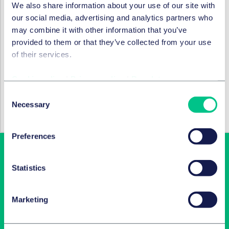
Real Estate Commission of the Union Internationale
We also share information about your use of our site with
des Avocats. Je členem Královského institutu
our social media, advertising and analytics partners who
diplomovaných znalců (RICS). Pravidelně se účastní
may combine it with other information that you’ve
mezinárodních veletrhů pro segment nemovitostí,
provided to them or that they’ve collected from your use
jako jsou MIPIM a Expo Real.
of their services.
Cookie policy
|
Privacy policy
|
Regulatory
RECHTSGEBIETE UND GRUPPEN
Consent
M&A / Gesellschaftsrecht und
Necessary
Selection
Kapitalmarktrecht
Preferences
Statistics
Marketing