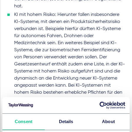
hat.
KI mit hohem Risiko: Hierunter fallen insbesondere
KI-Systeme, mit denen ein Produktsicherheitsrisiko
verbunden ist. Beispiele hierfür dürften KI-Systeme
für autonomes Fahren, Drohnen oder
Medizintechnik sein. Ein weiteres Beispiel sind KI-
Systeme, die zur biometrischen Fernidentifizierung
von Personen verwendet werden sollen. Der
Gesetzesentwurf enthält zudem eine Liste, in der KI-
Systeme mit hohem Risiko aufgeführt sind und die
dynamisch an die Entwicklung neuer KI-Systeme
angepasst werden kann. Bei KI-Systemen mit
hohem Risiko bestehen erhebliche Pflichten für den
Betreiber des KI-Systems. Diese betreffen u. a. die
Qualität der Daten, die Genauigkeit und Robustheit
des KI-Systems sowie Pflichten zur Dokumentation,
Rückverfolgbarkeit, Transparenz und die
Consent
Details
About
Sicherstellung menschlicher Aufsicht. Vor