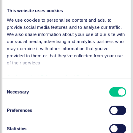
Inverkehrbringen in die EU müssen KI-Systeme
zudem einer Konformitätsbewertung unterzogen
This website uses cookies
werden, um nachzuweisen, dass das KI-System den
We use cookies to personalise content and ads, to
Anforderungen der Verordnung entspricht.
provide social media features and to analyse our traffic.
KI mit geringem Risiko: Bei KI-Systemen mit
We also share information about your use of our site with
geringem Risiko bestehen
our social media, advertising and analytics partners who
Transparenzverpflichtungen. KI-Systeme müssen
may combine it with other information that you’ve
grundsätzlich so konzipiert sein, dass natürliche
provided to them or that they’ve collected from your use
Personen darüber informiert werden, dass sie mit
of their services.
einem KI-System interagieren.
Cookie policy
|
Privacy policy
|
Regulatory
KI mit minimalem Risiko: Für KI-Systeme mit
minimalem Risiko sieht der Verordnungsentwurf
Consent
keine zusätzlichen regulatorischen Vorgaben vor.
Necessary
Selection
Preferences
Wen betreffen die Vorgaben?
Der personale Anwendungsbereich des neuen
Statistics
Regulierungsrahmens ist ebenfalls sehr weit.