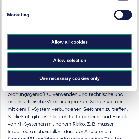
Adressaten des Verordnungsentwurfs sind zum einen
die Betreiber der KI-Systeme. Betreiber ist jeder, der ein
Marketing
KI-System entwickelt oder entwickeln lässt, um es unter
eigenem Namen oder eigener Marke entgeltlich oder
unentgeltlich in der EU in Verkehr zu bringen oder in
Allow all cookies
Betrieb zu nehmen. Adressaten können damit auch
Anbieter außerhalb der EU sein, wenn ihre KI-Systeme
in der EU genutzt werden. Neben den Adressaten
Allow selection
richtet sich der Verordnungsentwurf aber auch an
Nutzer von KI-Systemen mit hohem Risiko. Ein Beispiel
Use necessary cookies only
hierfür ist eine Bank, die ein solches KI-System erwirbt.
Den Nutzer trifft dann die Pflicht, das KI-System
ordnungsgemäß zu verwenden und technische und
organisatorische Vorkehrungen zum Schutz vor den
mit dem KI-System verbundenen Gefahren zu treffen.
Schließlich gibt es Pflichten für Importeure und Händler
von KI-Systemen mit hohem Risiko. Z. B. müssen
Importeure sicherstellen, dass der Anbieter ein