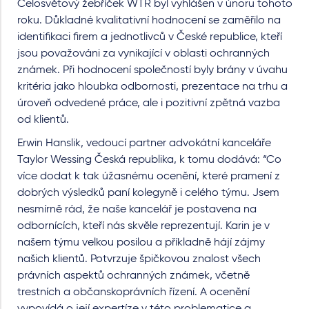
Celosvětový žebříček WTR byl vyhlášen v únoru tohoto
roku. Důkladné kvalitativní hodnocení se zaměřilo na
identifikaci firem a jednotlivců v České republice, kteří
jsou považováni za vynikající v oblasti ochranných
známek. Při hodnocení společností byly brány v úvahu
kritéria jako hloubka odbornosti, prezentace na trhu a
úroveň odvedené práce, ale i pozitivní zpětná vazba
od klientů.
Erwin Hanslik, vedoucí partner advokátní kanceláře
Taylor Wessing Česká republika, k tomu dodává: “Co
více dodat k tak úžasnému ocenění, které pramení z
dobrých výsledků paní kolegyně i celého týmu. Jsem
nesmírně rád, že naše kancelář je postavena na
odbornících, kteří nás skvěle reprezentují. Karin je v
našem týmu velkou posilou a příkladně hájí zájmy
našich klientů. Potvrzuje špičkovou znalost všech
právních aspektů ochranných známek, včetně
trestních a občanskoprávních řízení. A ocenění