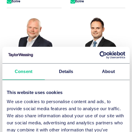
Écrire
Écrire
Consent
Details
About
Carsten Bartholl
Dr. Martin Bartlik, LL.M. (McGill)
Associé
Associé
Hambourg
Francfort
This website uses cookies
+49 40 36803 0
+49 69 97130-0
We use cookies to personalise content and ads, to
Écrire
Écrire
provide social media features and to analyse our traffic.
We also share information about your use of our site with
our social media, advertising and analytics partners who
may combine it with other information that you’ve