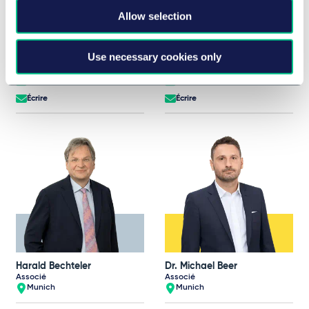
Allow selection
Dr. Robert Bauer
Jörg Bausch
Associé
Associé
Francfort
Francfort
Use necessary cookies only
+49 69 97130 0
+49 69 97130 0
Écrire
Écrire
Harald Bechteler
Dr. Michael Beer
Associé
Associé
Munich
Munich