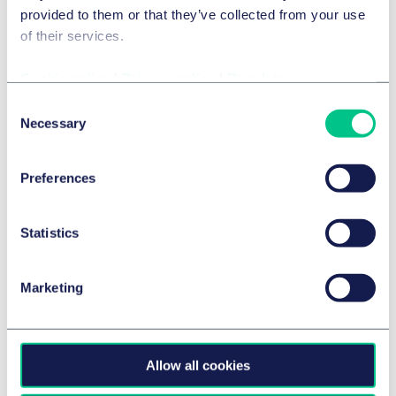
provided to them or that they’ve collected from your use
of their services.
Cookie policy
|
Privacy policy
|
Regulatory
Consent
Necessary
Selection
Dr. Malek Barudi, M.Jur. (Oxford)
Andreas Bauer
Associé
Associé
Hambourg
Munich
Preferences
+49 40 36803 0
+49 89 21038 0
Écrire
Écrire
Statistics
Marketing
Allow all cookies