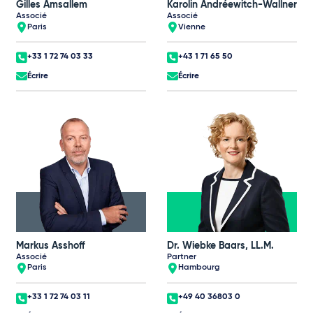
Gilles Amsallem
Karolin Andréewitch-Wallner
Associé
Associé
Paris
Vienne
+33 1 72 74 03 33
+43 1 71 65 50
Écrire
Écrire
Markus Asshoff
Dr. Wiebke Baars, LL.M.
Associé
Partner
Paris
Hambourg
+33 1 72 74 03 11
+49 40 36803 0