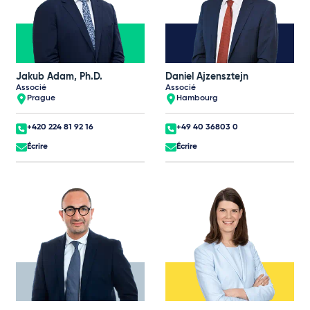
Jakub Adam, Ph.D.
Daniel Ajzensztejn
Associé
Associé
Prague
Hambourg
+420 224 81 92 16
+49 40 36803 0
Écrire
Écrire