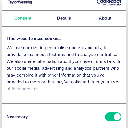
发送电子邮件给我
发送电子邮件给我
Consent
Details
About
Carsten Bartholl
Dr. Martin Bartlik, LL.M. (McGill)
This website uses cookies
合伙人
合伙人
汉堡
法兰克福
We use cookies to personalise content and ads, to
provide social media features and to analyse our traffic.
+49 40 36803 0
+49 69 97130-0
We also share information about your use of our site with
发送电子邮件给我
发送电子邮件给我
our social media, advertising and analytics partners who
may combine it with other information that you’ve
provided to them or that they’ve collected from your use
Andreas Bauer
of their services.
合伙人
Dr. Malek Barudi, M.Jur. (Oxford)
慕尼黑
合伙人
汉堡
Cookie policy
|
Privacy policy
|
Regulatory
+49 89 21038 0
Consent
+49 40 36803 0
发送电子邮件给我
Necessary
Selection
发送电子邮件给我