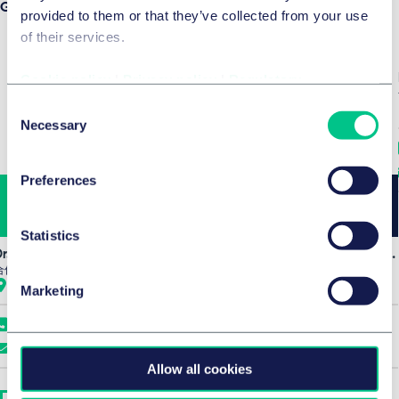
Global
provided to them or that they’ve collected from your use
of their services.
Cookie policy
|
Privacy policy
|
Regulatory
Consent
Necessary
Selection
Preferences
Statistics
r. Philipp Behrendt, LL.M. (UNSW)
Dr. Christian Frank, Licencié en droit (Paris II / Panthéon-Assas)
合伙人
合伙人
汉堡
慕尼黑
Marketing
+49 40 36803 0
+49 89 21038 0
发送电子邮件给我
发送电子邮件给我
Allow all cookies