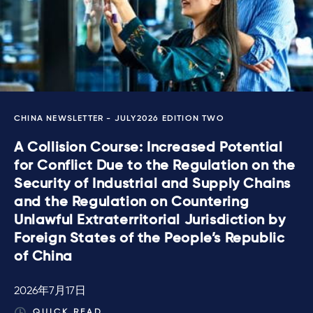
CHINA NEWSLETTER - JULY2026 EDITION TWO
A Collision Course: Increased Potential
for Conflict Due to the Regulation on the
Security of Industrial and Supply Chains
and the Regulation on Countering
Unlawful Extraterritorial Jurisdiction by
Foreign States of the People’s Republic
of China
2026年7月17日
QUICK READ