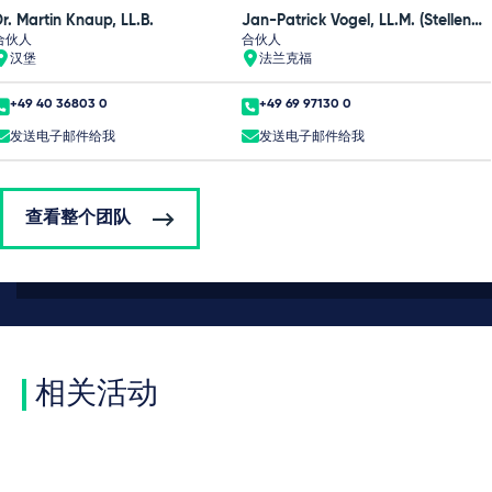
r. Martin Knaup, LL.B.
Jan-Patrick Vogel, LL.M. (Stellenbosch University)
合伙人
合伙人
汉堡
法兰克福
+49 40 36803 0
+49 69 97130 0
发送电子邮件给我
发送电子邮件给我
查看整个团队
相关活动