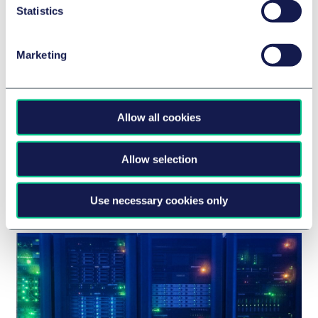
Statistics
Marketing
法人犯罪与合规性
NIS2 is here – cybersecurity becomes a
top priority
Allow all cookies
2026年6月15日
Allow selection
BRIEFING
作者
Dr. Paul Voigt, Lic. en Derecho, CIPP/E
Use necessary cookies only