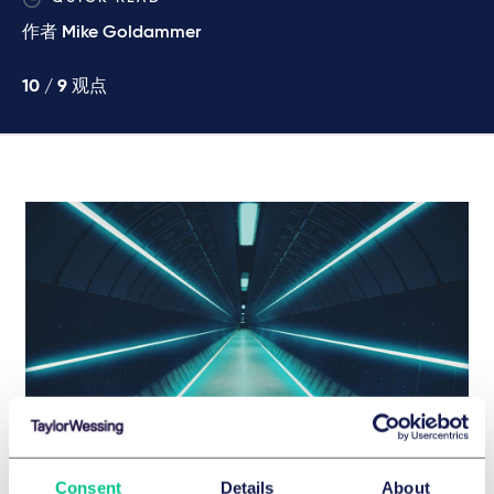
作者
Mike Goldammer
10 /
9
观点
OPEN SOURCE SOFTWARE & COMPLIANCE
Consent
Details
About