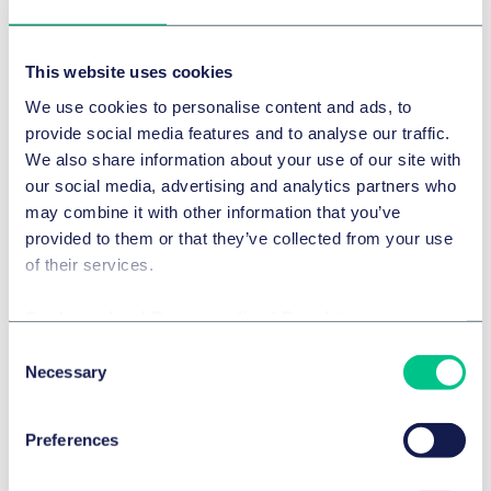
Open Source in Healthcare and Life
Sciences – Legal Framework and
Compliance Requirements
This website uses cookies
We use cookies to personalise content and ads, to
Open source in healthcare requires robust compliance
provide social media features and to analyse our traffic.
and security standards.
We also share information about your use of our site with
2026年7月9日
our social media, advertising and analytics partners who
BRIEFING
may combine it with other information that you’ve
provided to them or that they’ve collected from your use
作者
Jan Feuerhake, LL.M. (Melbourne)
以及
Gabriel
of their services.
Danyeli, LL.M. (Köln/Istanbul Bilgi)
Cookie policy
|
Privacy policy
|
Regulatory
Consent
Necessary
Selection
Preferences