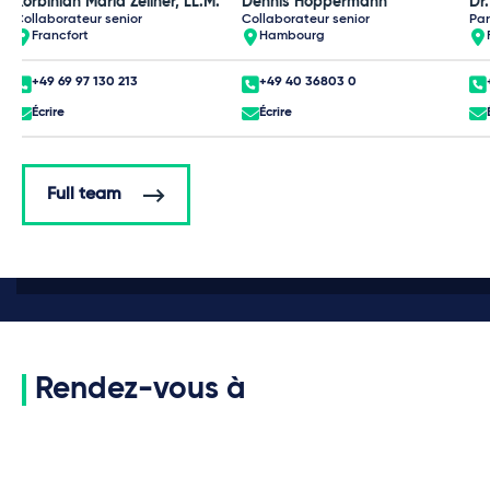
Korbinian Maria Zellner, LL.M.
Dennis Hoppermann
Dr
Collaborateur senior
Collaborateur senior
Par
Francfort
Hambourg
+49 69 97 130 213
+49 40 36803 0
Écrire
Écrire
Full team
Rendez-vous à