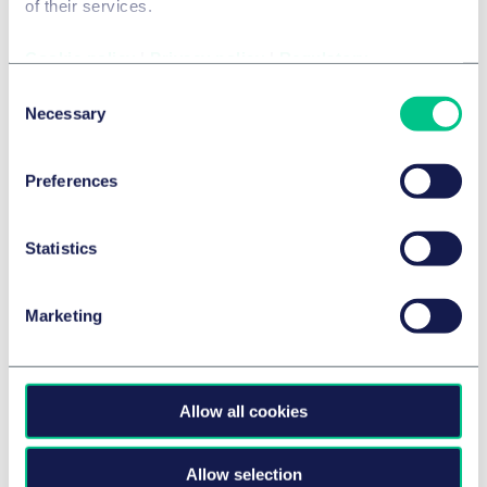
of their services.
Cookie policy
|
Privacy policy
|
Regulatory
Consent
Necessary
Selection
FUSIONS ET ACQUISITIONS D’ENTREPRISES ET MARCHÉS
FINANCIERS INTERNATIONAUX
Preferences
Taylor Wessing advises Kreissparkasse
Esslingen-Nürtingen on the Financing
Statistics
of BWK’s Acquisition of a Majority
Stake in CONSILIO GmbH
Marketing
9 juillet 2026
par
plusieurs auteurs
Allow all cookies
AÉROSPATIAL ET DÉFENSE
Taylor Wessing advises OHB SE on EUR 350
Allow selection