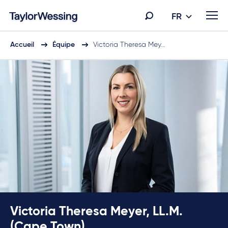
FR
Accueil
Équipe
Victoria Theresa Mey…
Victoria Theresa Meyer, LL.M.
(Cape Town)