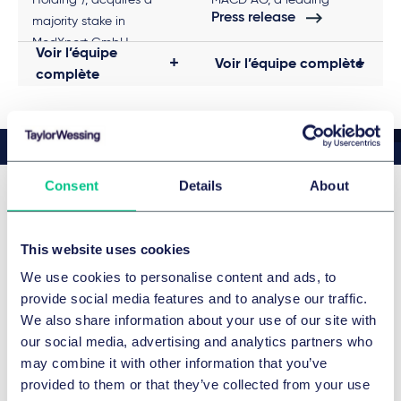
Holding”), acquires a
MACD AG, a leading
Press release
majority stake in
provider of trading
MedXpert GmbH
connectivity.
Voir l’équipe
Voir l’équipe complète
(“MedXpert”) as part of a
complète
corporate succession
plan
Consent
Details
About
Actualités et publications
récentes
This website uses cookies
We use cookies to personalise content and ads, to
provide social media features and to analyse our traffic.
We also share information about your use of our site with
our social media, advertising and analytics partners who
may combine it with other information that you’ve
provided to them or that they’ve collected from your use