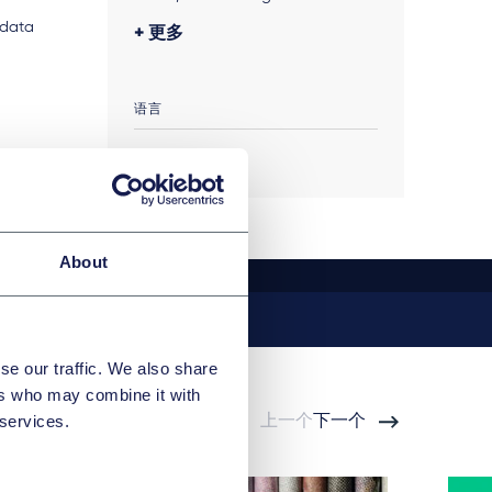
 data
更多
Internationaler Rahmen, in: Kipker
(Hrsg.), Cybersecurity-Recht,
Beck-Verlag 2020, gemeinsam mit
语言
Dr. Dennis-Kenji Kipker
English
Auswirkungen der DS-GVO auf
den Gesundheitsdatenschutz in
Deutschland, BvD-News 1/2017,
24-26, gemeinsam mit Dr. Stefan
Alich
About
Transnationaler Datenschutz –
Globale Datenschutzstandards
durch Selbstregulierung, Nomos,
se our traffic. We also share
Sept. 2015
ers who may combine it with
 services.
上一个
下一个
PRISM und staatliche
Schutzpflichten – ein politisches
Märchen?, RDV 2014, S. 84 - 87,