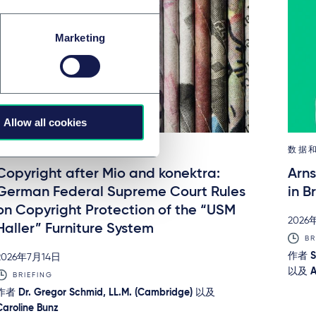
gemeinsam mit Dennis-Kenji
Kipker
Marketing
Virtueller Pranger Internet –
„Shitstorm“ und „Cybermobbing“
als Bühne für die Meinungsfreiheit?
– Providerpflichten nach der
BGH-Rechtsprechung, DuD 2013,
Allow all cookies
S. 787 - 790, gemeinsam mit
Dennis-Kenji Kipker
技术、媒体与通信 (TMC)
数据
Copyright after Mio and konektra:
Arns
Grenzüberschreitende
Datenschutzregulierung im
German Federal Supreme Court Rules
in B
Pazifik-Raum, Das Cross Border
on Copyright Protection of the “USM
Privacy Rules-System der APEC –
2026
Haller” Furniture System
ein Vergleich mit den Binding
BR
Corporate Rules der EU, DuD 2013,
作者
S
2026年7月14日
S. 452 – 456, gemeinsam
以及
A
BRIEFING
mitDennis-Kenji Kipker und
作者
Dr. Gregor Schmid, LL.M. (Cambridge)
以及
Richard Yamato
Caroline Bunz