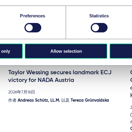
Preferences
Statistics
 only
Allow selection
信息技术
Taylor Wessing secures landmark ECJ
victory for NADA Austria
2026年7月16日
作者
Andreas Schütz, LL.M.
以及
Tereza Grünvaldska