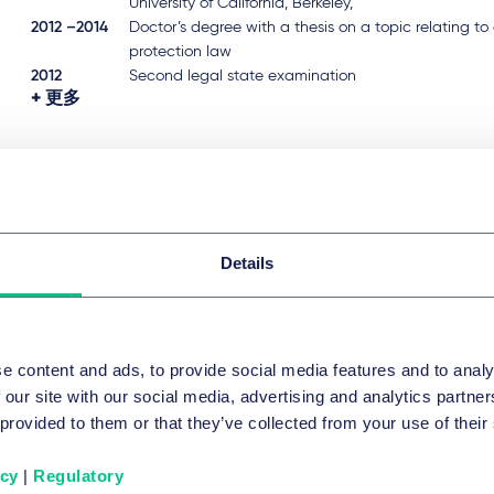
University of California, Berkeley,
2012 –2014
Doctor’s degree with a thesis on a topic relating to
protection law
2012
Second legal state examination
更多
Details
e content and ads, to provide social media features and to analy
 our site with our social media, advertising and analytics partn
Related news & insights
 provided to them or that they’ve collected from your use of their
icy
|
Regulatory