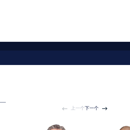
Staatliches Auskunftsersuchen
gegenüber Onlineunternehmen,
Möglichkeiten und Grenzen im
Polizei- und Strafprozessrecht, ZD
2013, S. 119 - 122, gemeinsam mit
Dennis-Kenji Kipker
Grenzüberschreitungen –
Europäische Einflüsse im IT-Recht.
Bericht zur Jahrestagung der
Deutschen Gesellschaft für Recht
und Informatik e.V. (DGRI) vom 15.
– 17.11.2012, gemeinsam mit
George Contas
Datenschutz in sozialen
Netzwerken nach der
上一个
下一个
Datenschutzgrundverordnung,
DuD 2012, S. 737 – 742, gemeinsam
mit Dennis-Kenji Kipker