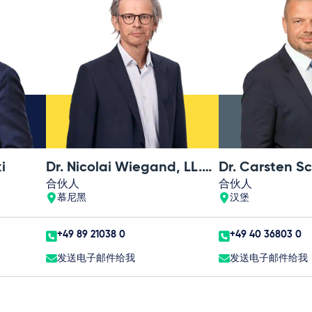
Better Implementation of EU
Legislation is not just a Question
of taking Member States to Court,
EIPA Working Paper 2011/W/01,
gemeinsam mit Prof. Dr. Michael
Kaeding
i
Dr. Nicolai Wiegand, LL.M. (NYU)
Dr. Carsten Sc
合伙人
合伙人
慕尼黑
汉堡
+49 89 21038 0
+49 40 36803 0
发送电子邮件给我
发送电子邮件给我