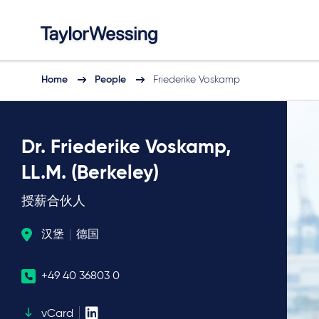
Home
People
Friederike Voskamp
Dr. Friederike Voskamp,
LL.M. (Berkeley)
授薪合伙人
汉堡
德国
+49 40 36803 0
vCard