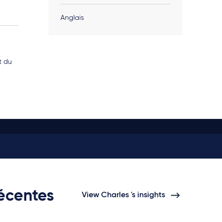
Anglais
t du
récentes
View Charles 's insights