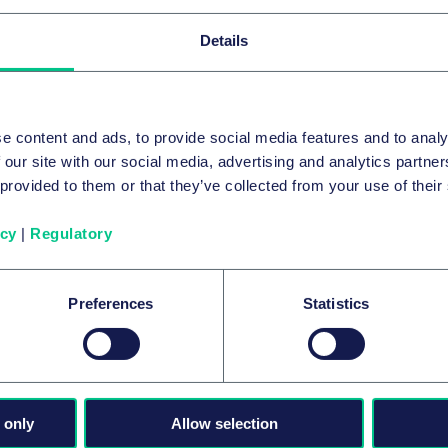
Related news & insights
Details
e content and ads, to provide social media features and to analy
 our site with our social media, advertising and analytics partn
 provided to them or that they’ve collected from your use of their
icy
|
Regulatory
Taylor Wessing advises Sweco on the
Preferences
Statistics
acquisition of STEIN Ingenieure GmbH
24 juillet 2026
par
plusieurs auteurs
 only
Allow selection
2