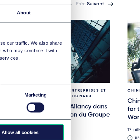
Préc.
Suivant
About
se our traffic. We also share
ers who may combine it with
 services.
FUSIONS ET ACQUISITIONS D’ENTREPRISES ET
CHIN
Marketing
MARCHÉS FINANCIERS INTERNATIONAUX
Chin
Taylor Wessing conseille Ailancy dans
for 
le cadre de son acquisition du Groupe
Wor
Valmen
17 juil
Allow all cookies
3 juillet 2026
BR