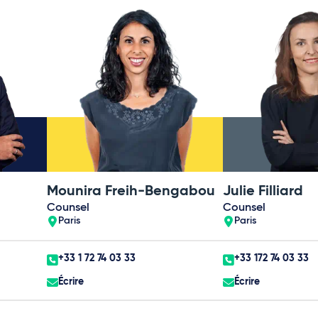
Mounira Freih-Bengabou
Julie Filliard
Counsel
Counsel
Paris
Paris
+33 1 72 74 03 33
+33 172 74 03 33
Écrire
Écrire