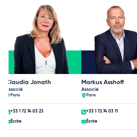
Claudia Jonath
Markus Asshoff
Associé
Associé
Paris
Paris
+33 1 72 74 03 23
+33 1 72 74 03 11
Écrire
Écrire