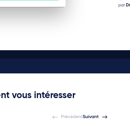
par
plusieurs auteurs
par
Dr
nt vous intéresser
Précédent
Suivant