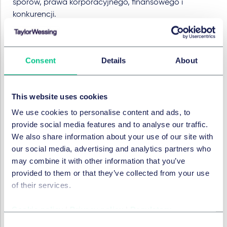
sporów, prawa korporacyjnego, finansowego i
konkurencji.
Jesteśmy przekonani, że poniższy biuletyn będzie
stanowił pouczający i zrozumiały przegląd nowych
przepisów prawnych dotyczących COVID-19.
Consent
Details
About
COVID-19 Alert Book - Polish version
This website uses cookies
We use cookies to personalise content and ads, to
SERVICES ET GROUPES
provide social media features and to analyse our traffic.
We also share information about your use of our site with
Concurrence, UE & commerce
our social media, advertising and analytics partners who
may combine it with other information that you’ve
Résolution des litiges
provided to them or that they’ve collected from your use
of their services.
Droit Social, pensions et mobilité
Cookie policy
|
Privacy policy
|
Regulatory
Consent