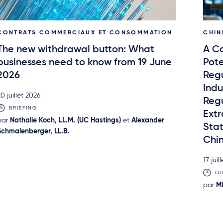
CONTRATS COMMERCIAUX ET CONSOMMATION
CHIN
The new withdrawal button: What
A Co
businesses need to know from 19 June
Pote
2026
Regu
Indu
0 juillet 2026
Regu
BRIEFING
Extr
par
Nathalie Koch, LL.M. (UC Hastings)
et
Alexander
Stat
Schmalenberger, LL.B.
Chi
17 juil
QU
par
M