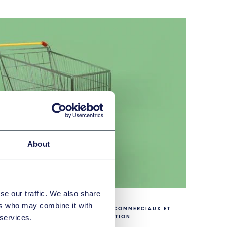
About
se our traffic. We also share
ers who may combine it with
CONTRATS COMMERCIAUX ET
 services.
CONSOMMATION