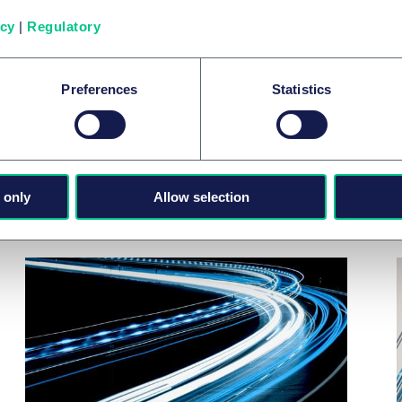
safety, more obligations
icy
|
Regulatory
16 février 2026
Preferences
Statistics
 only
Allow selection
Related news & insights