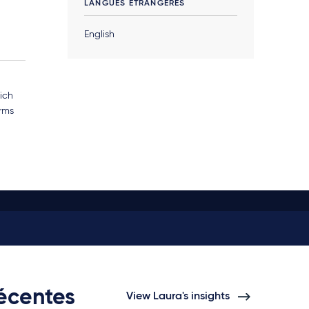
LANGUES ÉTRANGÈRES
English
ich
irms
récentes
View Laura's insights