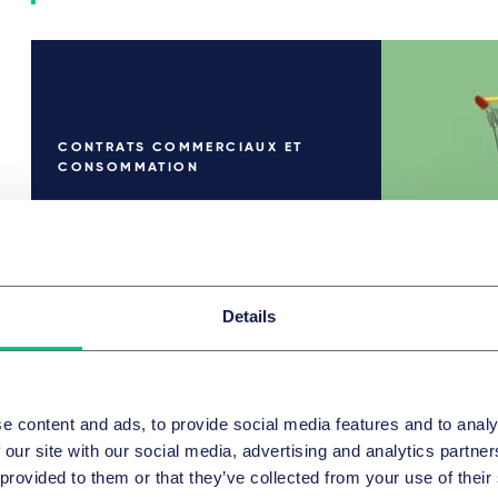
CONTRATS COMMERCIAUX ET
CONSOMMATION
Complex rules, clear
solutions: Your packaging
compliance from a single
source
Details
27 avril 2026
par
plusieurs auteurs
e content and ads, to provide social media features and to analy
 our site with our social media, advertising and analytics partn
DROIT DE LA CONSOMMATION
 provided to them or that they’ve collected from your use of their
The New Toy Regulation: greater