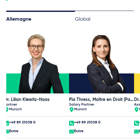
Allemagne
Global
Dr. Lilian Klewitz-Haas
Pia Thress, Maître en Droit (Paris II)
Dr
Partner
Salary Partner
Ass
Munich
Munich
+49 89 21038 0
+49 89 21038 0
Écrire
Écrire