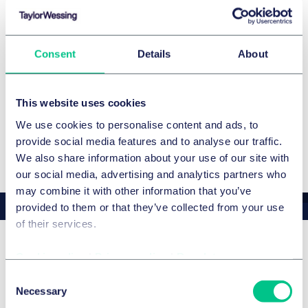
Formation
Carrière
Since 2025
Senior Associate, Taylor Wessing
Consent
Details
About
2022
Associate, Taylor Wessing
This website uses cookies
LANGUES ÉTRANGÈRES
We use cookies to personalise content and ads, to
English
provide social media features and to analyse our traffic.
We also share information about your use of our site with
our social media, advertising and analytics partners who
may combine it with other information that you’ve
provided to them or that they’ve collected from your use
of their services.
Cookie policy
|
Privacy policy
|
Regulatory
Prix et distinctions
Consent
Necessary
Selection
JUVE Awards 2023
Featured