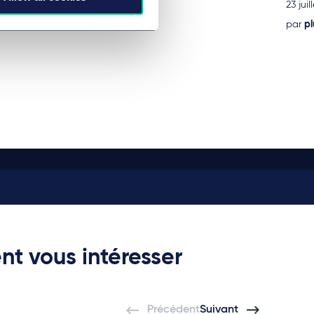
23 juil
par
pl
nt vous intéresser
Précédent
Suivant