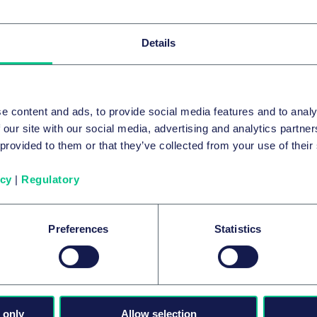
Related news & insights
Details
e content and ads, to provide social media features and to analy
 our site with our social media, advertising and analytics partn
 provided to them or that they’ve collected from your use of their
icy
|
Regulatory
Preferences
Statistics
FUSIONS ET ACQUISITIONS D’ENTREPRISES ET
MARCHÉS FINANCIERS INTERNATIONAUX
Taylor Wessing advises LEO III Fund on
2
the acquisition of JTEKT’s automotive
steering business for European OEMs
 only
Allow selection