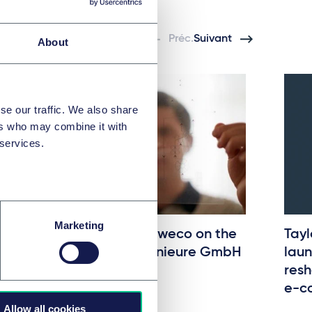
Préc.
Suivant
About
se our traffic. We also share
ers who may combine it with
 services.
Marketing
Taylor Wessing advises Sweco on the
Tayl
acquisition of STEIN Ingenieure GmbH
laun
resh
4 juillet 2026
e-c
par
plusieurs auteurs
Allow all cookies