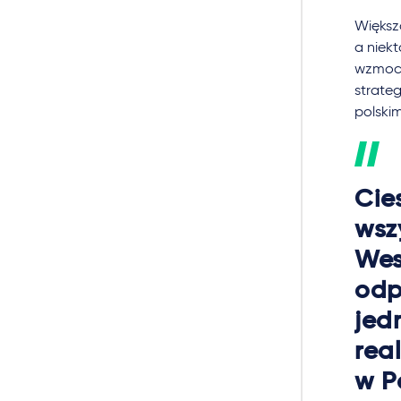
Większ
a niekt
wzmocn
strate
polskim
Cie
wsz
Wes
odp
jed
rea
w P