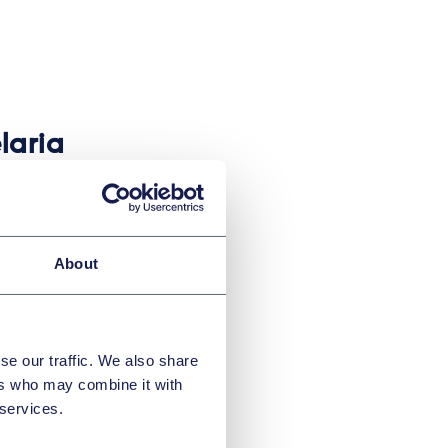
laria
e
tak szybko
do firmy
About
 na rynku
e
se our traffic. We also share
ers who may combine it with
 services.