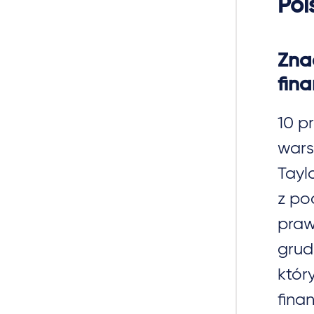
Pol
Zna
fin
10 p
wars
Tayl
z po
praw
grud
któr
fina