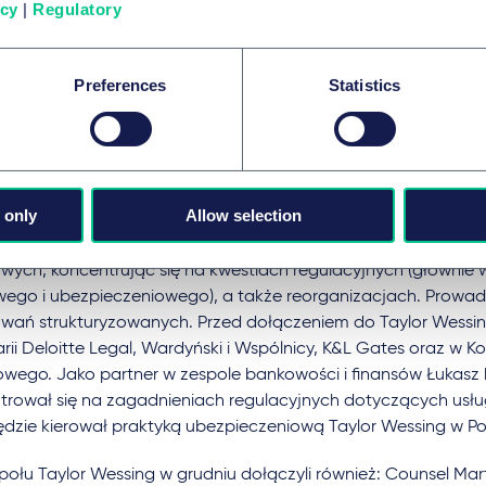
icy
|
Regulatory
o Zbigniew Korba, jak i Łukasz Szymański są znanymi eksperta
ości i finansów. Przez ponad 20 lat Zbigniew specjalizował s
lientów głównie z branży finansowej i nieruchomości. Repreze
Preferences
Statistics
owe, międzynarodowe korporacje, a także wielu krajowych i z
orów zarówno w transakcjach finansowych, jak i w obszarze 
cyjnego. Przed dołączeniem do Taylor Wessing Zbigniew był p
ki bankowości i finansów w Deloitte Legal. Pracował również 
 (obecnie Dentons).
 only
Allow selection
 Szymański specjalizuje się w doradztwie prawnym dla sektora
owych, koncentrując się na kwestiach regulacyjnych (głównie 
ego i ubezpieczeniowego), a także reorganizacjach. Prowadzi
owań strukturyzowanych. Przed dołączeniem do Taylor Wessi
rii Deloitte Legal, Wardyński i Wspólnicy, K&L Gates oraz w K
owego. Jako partner w zespole bankowości i finansów Łukasz
trował się na zagadnieniach regulacyjnych dotyczących usł
ędzie kierował praktyką ubezpieczeniową Taylor Wessing w Po
połu Taylor Wessing w grudniu dołączyli również: Counsel Mar