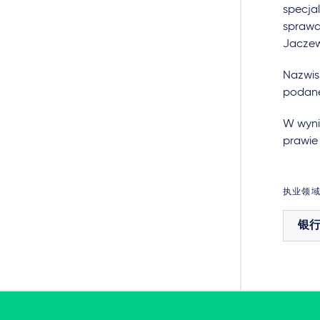
specja
sprawa
Jaczew
Nazwis
podan
W wyni
prawie
执业领
银