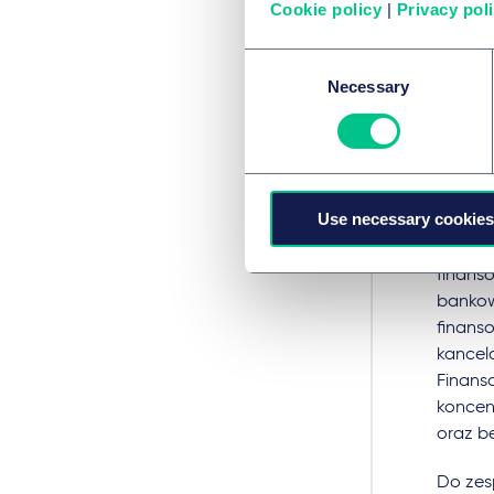
Cookie policy
|
Privacy pol
Zarówn
bankow
Consent
rzecz k
Necessary
Selection
finans
inwest
regula
prakty
Salans
Use necessary cookies
Łukasz
finans
bankow
finans
kancela
Finans
koncen
oraz b
Do zes