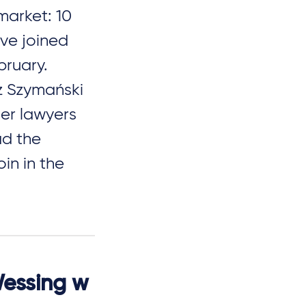
market: 10
ave joined
bruary.
z Szymański
er lawyers
ad the
in in the
Wessing w