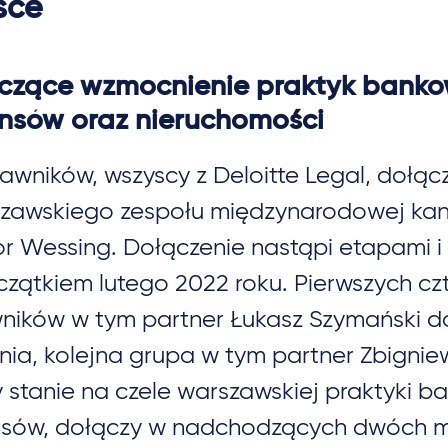
sce
czące wzmocnienie praktyk bankow
ansów oraz nieruchomości
rawników, wszyscy z Deloitte Legal, dołąc
zawskiego zespołu międzynarodowej kanc
or Wessing. Dołączenie nastąpi etapami i
czątkiem lutego 2022 roku. Pierwszych cz
ników w tym partner Łukasz Szymański do
nia, kolejna grupa w tym partner Zbignie
y stanie na czele warszawskiej praktyki b
nsów, dołączy w nadchodzących dwóch m