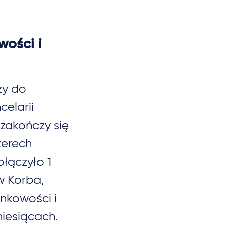
ości i
zy do
elarii
 zakończy się
terech
łączyło 1
w Korba,
ankowości i
iesiącach.