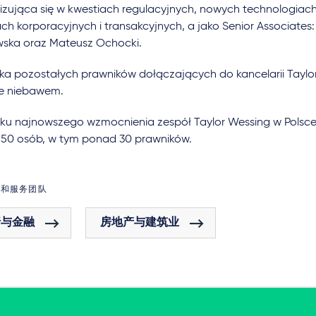
lizująca się w kwestiach regulacyjnych, nowych technologiach
ch korporacyjnych i transakcyjnych, a jako Senior Associate
ska oraz Mateusz Ochocki.
ka pozostałych prawników dołączających do kancelarii Taylo
e niebawem.
ku najnowszego wzmocnienia zespół Taylor Wessing w Polsce 
 50 osób, w tym ponad 30 prawników.
域和服务团队
行与金融
房地产与建筑业