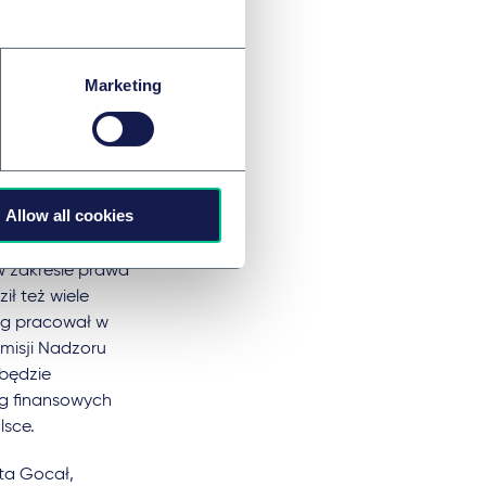
mi w zakresie
ię w doradztwie na
ntował instytucje
Marketing
agranicznych
doradztwa
artnerem i szefem
w PwC Legal oraz
Allow all cookies
 usług
w zakresie prawa
ł też wiele
ng pracował w
omisji Nadzoru
 będzie
ug finansowych
lsce.
ta Gocał,