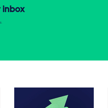
r inbox
u.