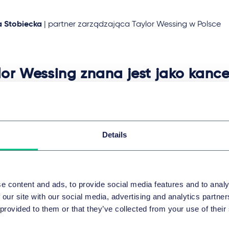
a Stobiecka
|
partner zarządzająca Taylor Wessing w Polsce
lor Wessing znana jest jako kance
ługująca najbardziej innowacyjn
mioty na rynku. Cieszę się, że w 
eniającym się świecie, dołączam 
Details
iadającej ambitne plany rozwoju
skim, które jestem gotów aktywni
ierać.
”
e content and ads, to provide social media features and to analy
 our site with our social media, advertising and analytics partn
 provided to them or that they’ve collected from your use of their
ew Korba