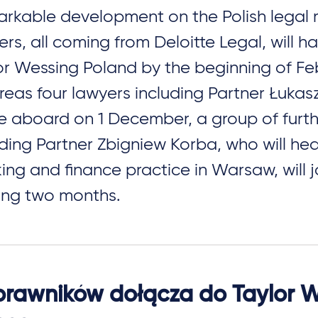
rkable development on the Polish legal 
ers, all coming from Deloitte Legal, will h
or Wessing Poland by the beginning of Fe
eas four lawyers including Partner Łukas
 aboard on 1 December, a group of furth
uding Partner Zbigniew Korba, who will he
ing and finance practice in Warsaw, will jo
ng two months.
prawników dołącza do Taylor 