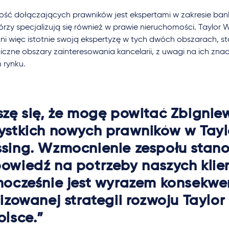
ość dołączających prawników jest ekspertami w zakresie bank
órzy specjalizują się również w prawie nieruchomości. Taylor 
i więc istotnie swoją ekspertyzę w tych dwóch obszarach, 
giczne obszary zainteresowania kancelarii, z uwagi na ich zna
 rynku.
szę się, że mogę powitać Zbigniew
ystkich nowych prawników w Tayl
sing. Wzmocnienie zespołu stan
owiedź na potrzeby naszych klie
nocześnie jest wyrazem konsekwe
lizowanej strategii rozwoju Taylo
olsce.
”