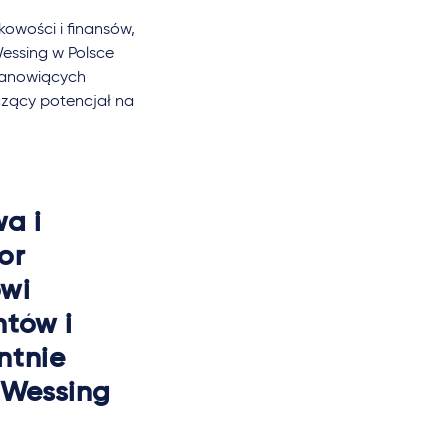
owości i finansów,
Wessing w Polsce
stanowiących
czący potencjał na
a i
or
owi
ntów i
ntnie
r Wessing