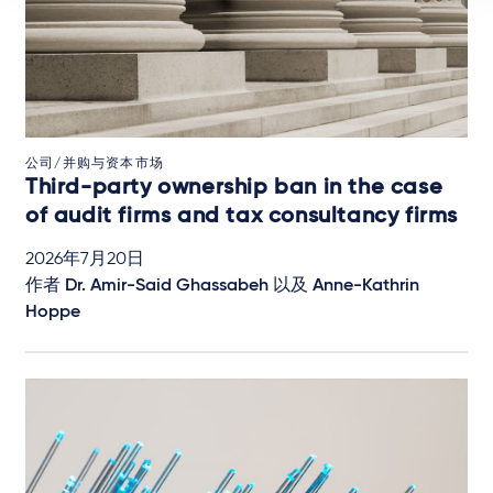
公司/并购与资本市场
Third-party ownership ban in the case
of audit firms and tax consultancy firms
2026年7月20日
作者
Dr. Amir-Said Ghassabeh
以及
Anne-Kathrin
Hoppe