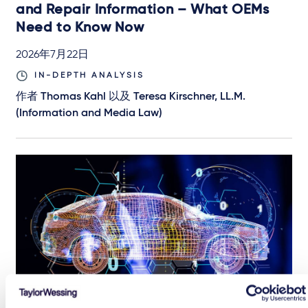
and Repair Information – What OEMs
Need to Know Now
2026年7月22日
IN-DEPTH ANALYSIS
作者
Thomas Kahl
以及
Teresa Kirschner, LL.M.
(Information and Media Law)