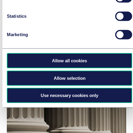
Statistics
汽车技术与出行
UNECE Establishes Global Rules for
Marketing
Automated Driving - Level 4 Coming
soon in production?
2026年7月20日
Allow all cookies
BRIEFING
Allow selection
作者
Thomas Kahl
以及
Teresa Kirschner, LL.M.
(Information and Media Law)
Use necessary cookies only