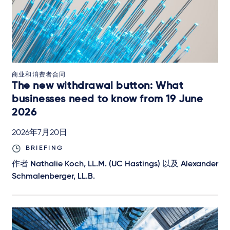
商业和消费者合同
The new withdrawal button: What
businesses need to know from 19 June
2026
2026年7月20日
BRIEFING
作者
Nathalie Koch, LL.M. (UC Hastings)
以及
Alexander
Schmalenberger, LL.B.