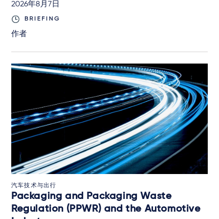
2026年8月7日
BRIEFING
作者
汽车技术与出行
Packaging and Packaging Waste
Regulation (PPWR) and the Automotive