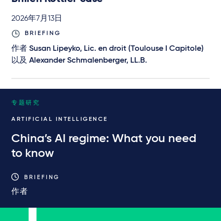
2026年7月13日
BRIEFING
作者
Susan Lipeyko, Lic. en droit (Toulouse I Capitole)
以及
Alexander Schmalenberger, LL.B.
专题研究
ARTIFICIAL INTELLIGENCE
China’s AI regime: What you need
to know
BRIEFING
作者