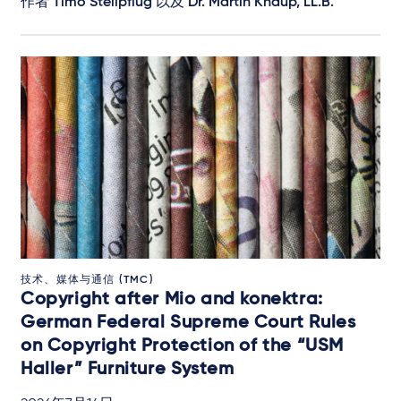
作者
Timo Stellpflug
以及
Dr. Martin Knaup, LL.B.
技术、媒体与通信 (TMC)
Copyright after Mio and konektra:
German Federal Supreme Court Rules
on Copyright Protection of the “USM
Haller” Furniture System