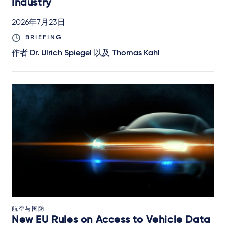
Industry
2026年7月23日
BRIEFING
作者
Dr. Ulrich Spiegel
以及
Thomas Kahl
航空与国防
New EU Rules on Access to Vehicle Data