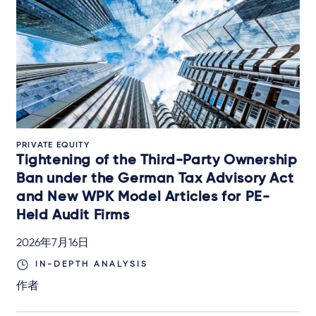
PRIVATE EQUITY
Tightening of the Third-Party Ownership
Ban under the German Tax Advisory Act
and New WPK Model Articles for PE-
Held Audit Firms
2026年7月16日
IN-DEPTH ANALYSIS
作者