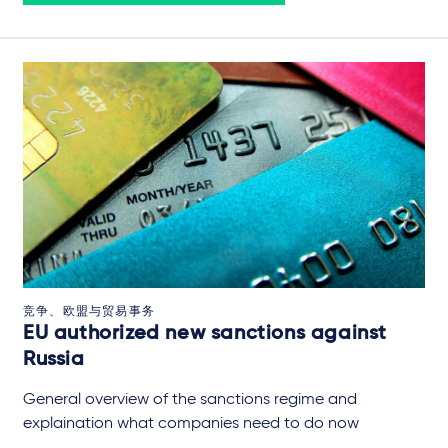
竞争、欧盟与贸易事务
EU authorized new sanctions against
Russia
General overview of the sanctions regime and
explaination what companies need to do now