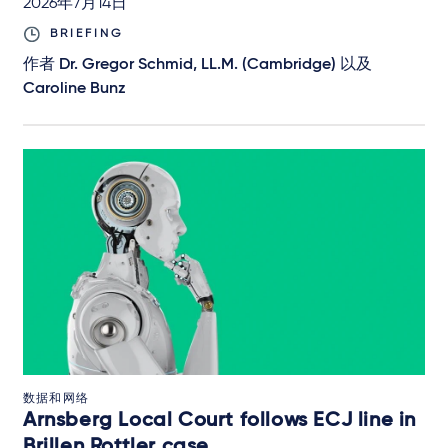
2026年7月14日
BRIEFING
作者
Dr. Gregor Schmid, LL.M. (Cambridge)
以及
Caroline Bunz
数据和网络
Arnsberg Local Court follows ECJ line in
Brillen Rottler case