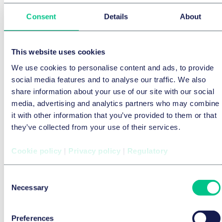
汽车技术与出行
Consent
Details
About
2G Network Shutdown and Vehicles: Are
There Risks for Type-Approval, Periodic
Technical Inspection and Manufacturer
This website uses cookies
Obligations?
We use cookies to personalise content and ads, to provide
social media features and to analyse our traffic. We also
2026年7月22日
share information about your use of our site with our social
BRIEFING
media, advertising and analytics partners who may combine
作者
Dr. Ulrich Spiegel
以及
Thomas Kahl
it with other information that you’ve provided to them or that
they’ve collected from your use of their services.
Cookie policy
|
Privacy policy
|
Regulatory
Consent
Necessary
Selection
Preferences