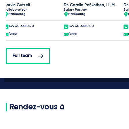
Corvin Gutzeit
Dr. Carolin Roßkothen, LL.M.
Dr
Collaborateur
Salary Partner
Sal
Hambourg
Hambourg
+49 40 36803 0
+49 40 36803 0
Écrire
Écrire
Full team
Rendez-vous à