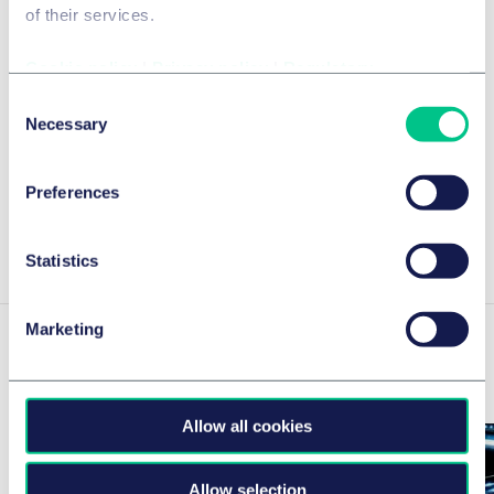
of their services.
confirme sa place parmi les cabinets
de référence dans les énergies
Cookie policy
|
Privacy policy
|
Regulatory
propres
Consent
Necessary
Selection
10 juin 2026
par
plusieurs auteurs
Preferences
View Louisa Anouk 's insights
Statistics
Marketing
Related news & insights
Allow all cookies
Allow selection