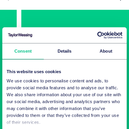
Consent
Details
About
Conférences et Webinars
This website uses cookies
We use cookies to personalise content and ads, to
Retrouvez les analyses de nos experts sur les dernières
provide social media features and to analyse our traffic.
questions juridiques.
We also share information about your use of our site with
our social media, advertising and analytics partners who
may combine it with other information that you’ve
Voir tous les évènements
provided to them or that they’ve collected from your use
of their services.