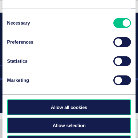
Accueil
Actualités et public…
Cookie policy
|
Privacy policy
|
Regulatory
Consent
Necessary
Selection
Preferences
Statistics
Marketing
Actualités et publications
Allow all cookies
Allow selection
Filtrer par :
Trier par