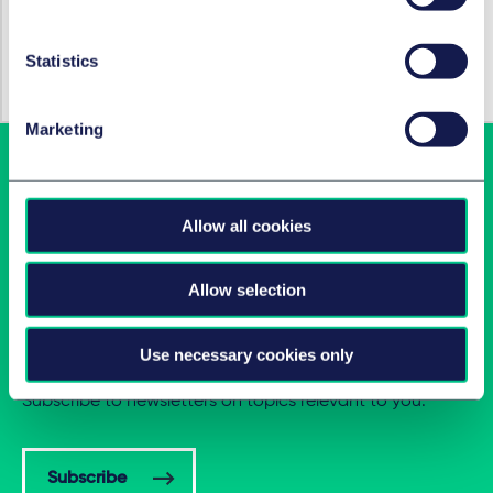
Capital investissement
Statistics
Transactions buy-in & buy-out
Marketing
Allow all cookies
Allow selection
Latest insights in your inbox
Use necessary cookies only
Subscribe to newsletters on topics relevant to you.
Subscribe