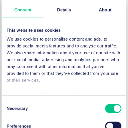
désalcoolisation « Flavor-First ». La société propose
Consent
Details
About
une solution novatrice capable d’extraire l’alcool au
niveau moléculaire tout en préservant le goût, la
qualité et en minimisant l’impact environnemental.
This website uses cookies
Soutenue par une équipe d’experts, de scientifiques et
We use cookies to personalise content and ads, to
de vignerons renommés, ALTR ouvre une nouvelle ère
provide social media features and to analyse our traffic.
pour le vin, à une époque où les consommateurs
We also share information about your use of our site with
deviennent soucieux de leur santé et recherche un
our social media, advertising and analytics partners who
meilleur équilibre de vie.
may combine it with other information that you’ve
provided to them or that they’ve collected from your use
SERVICES ET GROUPES
of their services.
Fusions et acquisitions d’entreprises et
marchés financiers internationaux
Cookie policy
|
Privacy policy
|
Regulatory
Consent
Necessary
Selection
Capital-risque
Preferences